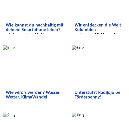
Wie kannst du nachhaltig mit
Wir entdecken die Welt -
deinem Smartphone leben?
Kolumbien
Wie kannst du nachhaltig mit
Wohnen, Wohlfühlen und
deinem Smartphone leben?
Straßenfußball
Wir entdecken die Welt
Radijojo
Wie wird's werden? Wasser,
Unterstützt Radijojo bei
Wetter, KlimaWandel
Förderpenny!
Einschalten auf Radio Tide! Hier
Unterstützt Radijojo bei
kommt eine neue Sendung!
Förderpenny!
Wir entdecken die Welt
Wir entdecken die Welt