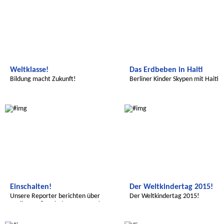
Weltklasse!
Das Erdbeben in Haiti
Bildung macht Zukunft!
Berliner Kinder Skypen mit Haiti
Global Green Kids
Wir entdecken die Welt
Einschalten!
Der Weltkindertag 2015!
Unsere Reporter berichten über
Der Weltkindertag 2015!
Berlins größte Kindertags-Party!
Wir entdecken die Welt
Wir entdecken die Welt