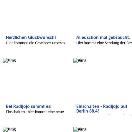
Herzlichen Glückwunsch!
Alles schon mal gebraucht.
Hier kommen die Gewinner unseres
Hier kommt eine Sendung der Ber
Malwettbewerbs!
Bilingual School.
Wir entdecken die Welt
Wir entdecken die Welt
Bei Radijojo summt es!
Einschalten - Radijojo auf
Berlin 88,4!
Einschalten - hier kommt eine neue
Sendung auf Radio 88,4!
Von Hamburg nach Ägypten für e
bessere Welt.
Radijojo
Wir entdecken die Welt