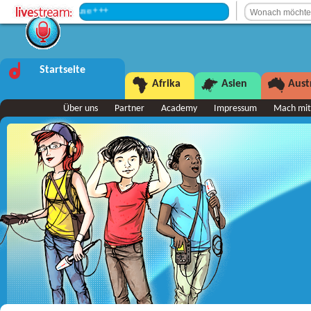
+++ Sendepause +++
Startseite
Afrika
Asien
Aust
Über uns
Partner
Academy
Impressum
Mach mit