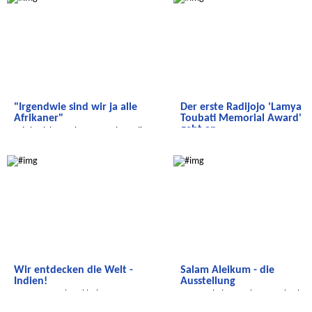
"Irgendwie sind wir ja alle
Der erste Radijojo 'Lamya
Afrikaner"
Toubati Memorial Award'
geht an ...
Wir berichten über Menschen, die
geflüchtet sind.
Der erste Radijojo 'Lamya Toubati
Wir entdecken die Welt
Salam Aleikum
Memorial Award' geht an ...
Wir entdecken die Welt -
Salam Aleikum - die
Indien!
Ausstellung
...von Tropenkrankheiten,
Im Royal Theater in Marrakech
Farbfesten und sauberem Wasser.
Radijojo
Radijojo