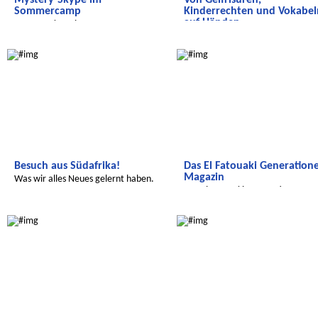
Mystery-Skype im
Von Gelfrisuren,
Sommercamp
Kinderrechten und Vokabel
auf Händen...
Mystery-Skype im Sommercamp
Hier kommt unsere neue
Wir entdecken die Welt
Salam Aleikum
Schülerzeitung aus Sid Zouine!
Besuch aus Südafrika!
Das El Fatouaki Generation
Magazin
Was wir alles Neues gelernt haben.
Das El Fatouaki Generationen
Magazin
Radijojo
Wir entdecken die Welt