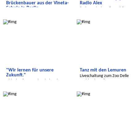
Brückenbauer aus der Vineta-
Radio Alex
Schule in Berlin.
"Wir entdecken die Welt" -
Wir sind keine Ingenieure, aber....
Kinderrechte und Senegal
Radijojo
Radijojo
"Wir lernen für unsere
Tanz mit den Lemuren
Zukunft."
Liveschaltung zum Zoo Delle
Videokonferenz mit Schülern in
Maitine in Italien
Jordanien
Wir entdecken die Welt
Radijojo