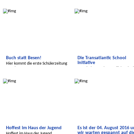
mysteriös weiter
Salam Aleikum
Transatlantic
Buch statt Besen!
Die Transatlantic School
Initiative
Hier kommt die erste Schülerzeitung
aus Khmassa.
von Kindern und Jugendlichen in 
USA und Deutschland!
Radijojo
Radijojo
Hoffest im Haus der Jugend
Es ist der 04. August 2016 
wir warten gespannt auf di
Hoffest im Haus der Jugend