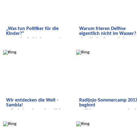
„Was tun Politiker für die
Warum frieren Delfine
Kinder?“
eigentlich nicht im Wasser?
Eva Högl stellt sich den Fragen der
Eine Videokonferenz mit der
Radijojo-Reporter
Tierschutzorganisation 'Whale an
Wir entdecken die Welt
Radijojo
D
Wir entdecken die Welt -
Radijojo-Sommercamp 201
Sambia!
beginnt
...die Kinderrechte und Sambia!
Radijojo-Sommercamp 2017 begi
Radijojo
Salam Aleikum