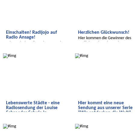
Einschalten! Radijojo auf
Herzlichen Glückwunsch!
Radio Ansage!
Hier kommen die Gewinner des
Wir entdecken die Welt- Senegal.
Radijojo Malwettbewerbs 2021
Gleichberechtigung und Bildung
Wir entdecken die Welt
Wir entdecken die Welt
Lebenswerte Städte - eine
Hier kommt eine neue
Radiosendung der Louise
Sendung aus unserer Serie
Schroeder Schule in
"Wir entdecken die Welt"
Hamburg.
Dieses Mal geht es um das Land
Wir entdecken die Welt
Wir entdecken die Welt
Wie sehen Städte aus, in denen sich
Paraguay. Also, einschalten!
Menschen wohlfühlen?