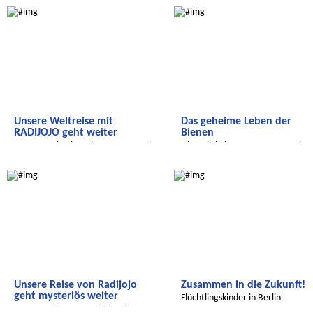
Unsere Weltreise mit
Das geheime Leben der
RADIJOJO geht weiter
Bienen
Unsere Weltreise mit RADIJOJO geht
Hier wird eine ganze Menge über
weiter
das Thema Bienen erzählt.
Radijojo
Radijojo
Unsere Reise von Radijojo
Zusammen in die Zukunft!
geht mysteriös weiter
Flüchtlingskinder in Berlin
Unsere Reise von Radijojo geht