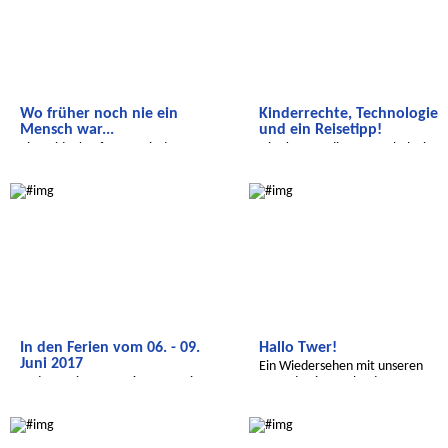
Wo früher noch nie ein
Kinderrechte, Technologie
Mensch war...
und ein Reisetipp!
Eine Videokonferenz mit dem
Hier kommt die erste Schulzeitun
Forschungsschiff 'Polarstern'
der Ennacer Mittelschule!
Radijojo
Radijojo
In den Ferien vom 06. - 09.
Hallo Twer!
Juni 2017
Ein Wiedersehen mit unseren
In den Ferien vom 06. - 09. Juni 2017
Freunden in Russland
Radijojo
Wir entdecken die Welt