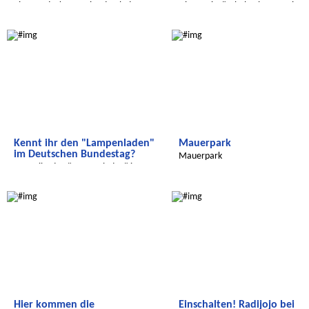
Eine Entdeckungsreise durch den
Die BBS ist "Schule ohne Rassismu
Brunnenkiez.
Schule mit Courage".
Radijojo
Radijojo
Kennt ihr den "Lampenladen"
Mauerpark
im Deutschen Bundestag?
Mauerpark
Kennt ihr den "Lampenladen" im
Deutschen Bundestag?
Radijojo
Wir entdecken die Welt
Hier kommen die
Einschalten! Radijojo bei