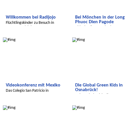
Willkommen bei Radijojo
Bei Mönchen in der Long
Phuoc Dien Pagode
Flüchtlingskinder zu Besuch in
unserer Redaktion
Videokonferenz mit Vietnam
Radijojo
Global Green Kids
Videokonferenz mit Mexiko
Die Global Green Kids in
Osnabrück!
Das Colegio San Patricio in
Monterrey
Bei uns dreht sich alles um
Artenschutz!
Radijojo
Radijojo