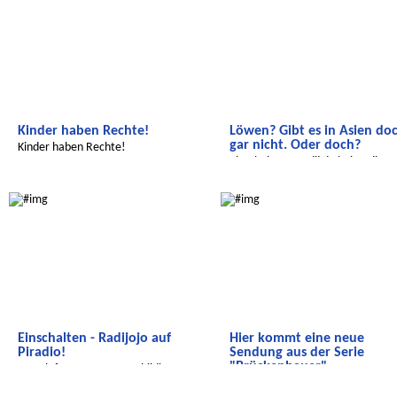
Kinder haben Rechte!
Löwen? Gibt es in Asien do
gar nicht. Oder doch?
Kinder haben Rechte!
Einschalten - Radijojo bei Radio
Alex!
Wir entdecken die Welt
Radijojo
Einschalten - Radijojo auf
Hier kommt eine neue
Piradio!
Sendung aus der Serie
"Brückenbauer"
Von Elefanten, Meeresschildkröten
und Indien...
Diesmal geht es vor allem um
Wir entdecken die Welt
Wir entdecken die Welt