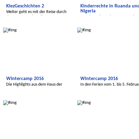
KiezGeschichten 2
Kinderrechte in Ruanda un
Nigeria
Weiter geht es mit der Reise durch
das Brunnnenviertel!
Es geht weiter mit unserer Serie
"Wir entdecken die Welt"!
Radijojo
Radijojo
Wintercamp 2016
Wintercamp 2016
Die Highlights aus dem Haus der
In den Ferien vom 1. bis 5. Februa
Jugend
Radijojo
Radijojo