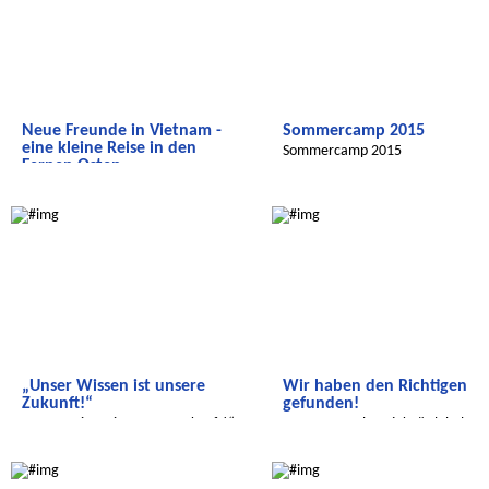
Neue Freunde in Vietnam -
Sommercamp 2015
eine kleine Reise in den
Sommercamp 2015
Fernen Osten
Neue Freunde in Vietnam - eine
Radijojo
Global Green Kids
kleine Reise in den Fernen Osten
„Unser Wissen ist unsere
Wir haben den Richtigen
Zukunft!“
gefunden!
„Unser Wissen ist unsere Zukunft!“
Unser Umweltprojekt "Global Gr
Kids" hat einen Schirmherren!
Wir entdecken die Welt
Wir entdecken die Welt