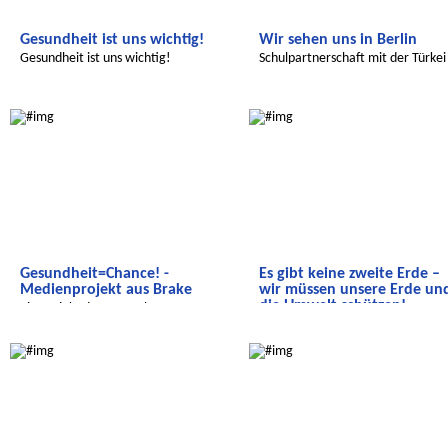
Gesundheit ist uns wichtig!
Wir sehen uns in Berlin
Gesundheit ist uns wichtig!
Schulpartnerschaft mit der Türkei
Radijojo
Radijojo
Gesundheit=Chance! -
Es gibt keine zweite Erde –
Medienprojekt aus Brake
wir müssen unsere Erde un
die Umwelt schützen!
Ein Projekt des Deutschen
Kinderschutzbundes und RADIJOJO
Eine Sendung zum Thema Umwel
Radijojo
Radijojo