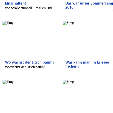
Einschalten!
Das war unser Sommercam
2018!
Von Straßenfußball, Brasilien und
den Globalen Zielen...
Das war unser Sommercamp 201
Radijojo
Radijojo
Wo wächst der Litschibaum?
Was kann man im Eriesee
fischen?
Wo wächst der Litschibaum?
Was kann man im Eriesee fischen
Radijojo
Radijojo