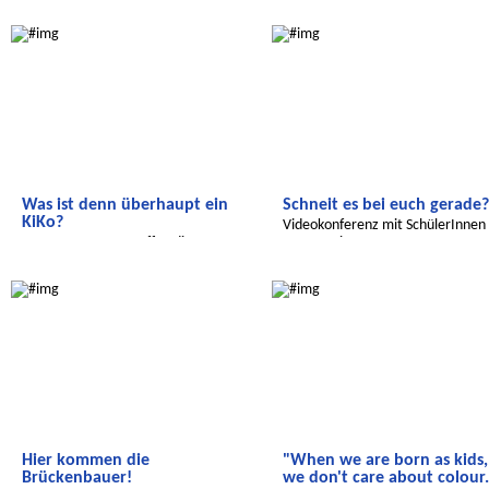
Die Ferienreporter besuchen den
Radijojo
Radijojo
rbb
Was ist denn überhaupt ein
Schneit es bei euch gerade?
KiKo?
Videokonferenz mit SchülerInnen 
Unsere Reporter treffen die
Buenos Aires
Mitglieder der Kinderkommission
Radijojo
Radijojo
Hier kommen die
"When we are born as kids,
Brückenbauer!
we don't care about colour.