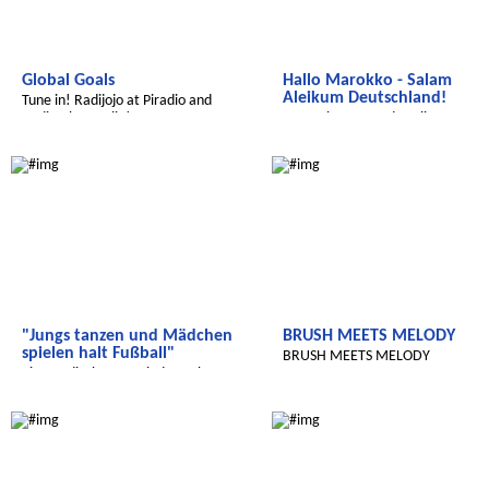
Global Goals
Hallo Marokko - Salam
Aleikum Deutschland!
Tune in! Radijojo at Piradio and
Radio Alex Berlin!
Ben Rahmoun und Berlin - ganz
schön weit weg und doch ganz na
Wir entdecken die Welt
Radijojo
"Jungs tanzen und Mädchen
BRUSH MEETS MELODY
spielen halt Fußball"
BRUSH MEETS MELODY
Eine Radioshow zu Kinderrechten,
Mädchen, Fußball und Kenia.
Radijojo
Radijojo