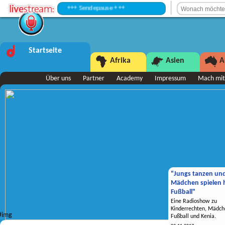
+++ Sendepause +++
Startseite
Afrika
Asien
A
Über uns
Partner
Academy
Impressum
Mach mit
"Jungs tanzen un
Mädchen spielen h
Fußball"
Eine Radioshow zu
Kinderrechten, Mädch
Fußball und Kenia.