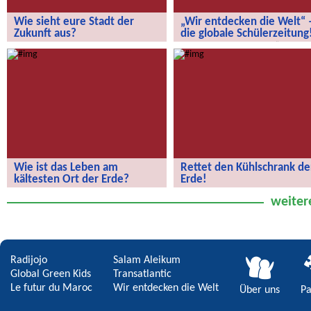
Wie sieht eure Stadt der
„Wir entdecken die Welt“ 
Zukunft aus?
die globale Schülerzeitung
Wie sieht eure Stadt der Zukunft aus?
„Wir entdecken die Welt“ – die
globale Schülerzeitung!
Wie ist das Leben am
Rettet den Kühlschrank de
kältesten Ort der Erde?
Erde!
Wie ist das Leben am kältesten Ort
Rettet den Kühlschrank der Erde!
weiter
der Erde?
Radijojo
Salam Aleikum
Global Green Kids
Transatlantic
Le futur du Maroc
Wir entdecken die Welt
Über uns
Pa