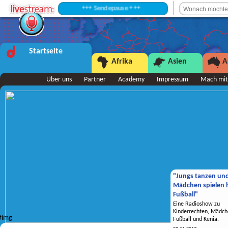
+++ Sendepause +++
Startseite
Afrika
Asien
A
Über uns
Partner
Academy
Impressum
Mach mit
"Jungs tanzen un
Mädchen spielen h
Fußball"
Eine Radioshow zu
Kinderrechten, Mädch
Fußball und Kenia.