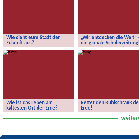
Wie sieht eure Stadt der
„Wir entdecken die Welt“ 
Zukunft aus?
die globale Schülerzeitung
Wie sieht eure Stadt der Zukunft aus?
„Wir entdecken die Welt“ – die
globale Schülerzeitung!
Wie ist das Leben am
Rettet den Kühlschrank de
kältesten Ort der Erde?
Erde!
Wie ist das Leben am kältesten Ort
Rettet den Kühlschrank der Erde!
weiter
der Erde?