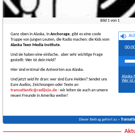
Bild
1
von
1
Ganz oben in Alaska, in
Anchorage
, gibt es eine coole
AU
Truppe von jungen Leuten, die Radio machen: die Kids vom
Alaska Teen Media Institute
.
00:0
Und sie haben eine einfache, aber sehr wichtige Frage
gestellt: Wer ist dein Held?
Hier sind erstmal die Antworten aus Alaska.
Alaska 
Und jetzt seid ihr dran: wer sind Eure Helden? Sendet uns
Wer ist
Eure Audios, Zeichnungen oder Texte an
transatlantic@radijojo.de
- wir leiten sie auch an unsere
neuen Freunde in Amerika weiter!
Dieser Beitrag gehört zu »
Transatla
Aktu