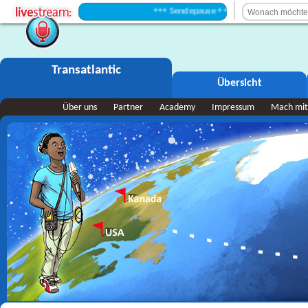
+++ Sendepause +++
Transatlantic
Übersicht
Über uns
Partner
Academy
Impressum
Mach mit