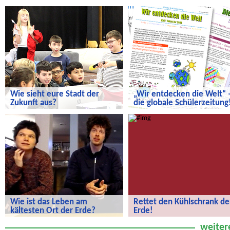
Wie sieht eure Stadt der
„Wir entdecken die Welt“ 
Zukunft aus?
die globale Schülerzeitung
Wie sieht eure Stadt der Zukunft aus?
„Wir entdecken die Welt“ – die
globale Schülerzeitung!
Wie ist das Leben am
Rettet den Kühlschrank de
kältesten Ort der Erde?
Erde!
Wie ist das Leben am kältesten Ort
Rettet den Kühlschrank der Erde!
weiter
der Erde?