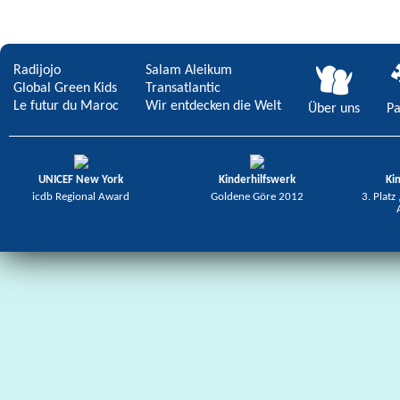
Radijojo
Salam Aleikum
Global Green Kids
Transatlantic
Le futur du Maroc
Wir entdecken die Welt
Über uns
Pa
UNICEF New York
Kinderhilfswerk
Ki
icdb Regional Award
Goldene Göre 2012
3. Platz