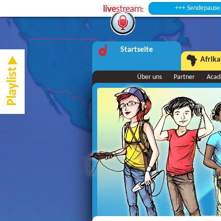
+++ Sendepause +++
Startseite
Afrika
Über uns
Partner
Aca