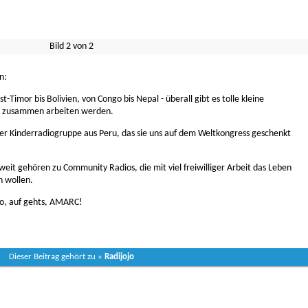
Bild
2
von
2
n:
t-Timor bis Bolivien, von Congo bis Nepal - überall gibt es tolle kleine
zt zusammen arbeiten werden.
iner Kinderradiogruppe aus Peru, das sie uns auf dem Weltkongress geschenkt
it gehören zu Community Radios, die mit viel freiwilliger Arbeit das Leben
n wollen.
lso, auf gehts, AMARC!
Dieser Beitrag gehört zu »
Radijojo