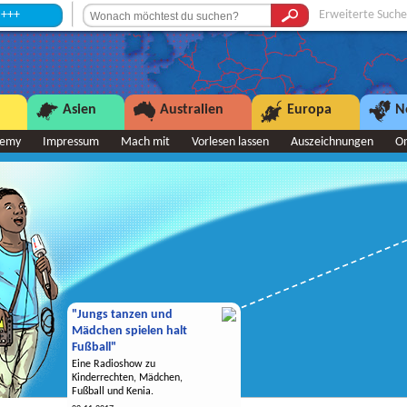
Erweiterte Suche
Asien
Australien
Europa
N
demy
Impressum
Mach mit
Vorlesen lassen
Auszeichnungen
O
"Jungs tanzen und
Mädchen spielen halt
Fußball"
Eine Radioshow zu
Kinderrechten, Mädchen,
Fußball und Kenia.