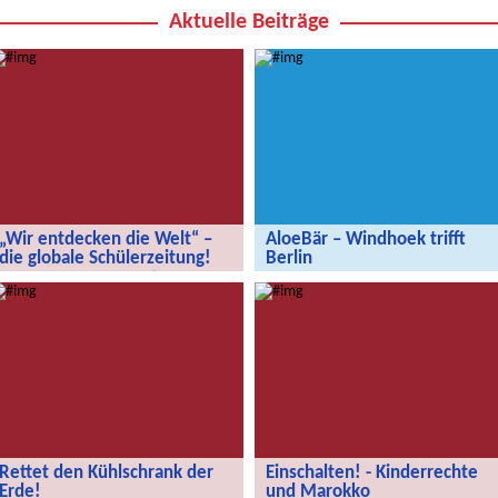
Aktuelle Beiträge
„Wir entdecken die Welt“ –
AloeBär – Windhoek trifft
die globale Schülerzeitung!
Berlin
„Wir entdecken die Welt“ – die
AloeBär – Windhoek trifft Berlin
globale Schülerzeitung!
Rettet den Kühlschrank der
Einschalten! - Kinderrechte
Erde!
und Marokko