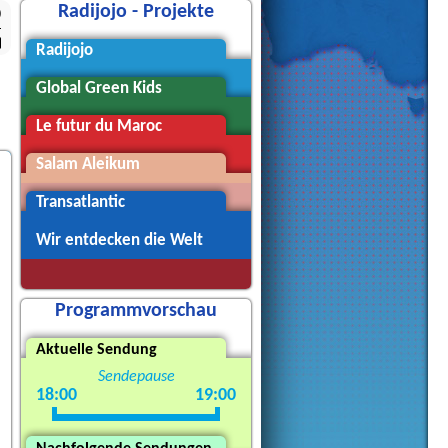
Radijojo - Projekte
0
Radijojo
Global Green Kids
Le futur du Maroc
Salam Aleikum
Transatlantic
Wir entdecken die Welt
Programmvorschau
Aktuelle Sendung
Sendepause
18:00
19:00