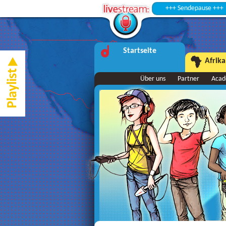
+++ Sendepause +++
Startseite
Afrika
Über uns
Partner
Aca