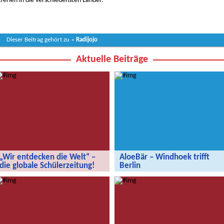
ferien in die verschiedensten Länder.
Dieser Beitrag gehört zu »
Radijojo
Aktuelle Beiträge
„Wir entdecken die Welt“ –
AloeBär – Windhoek trifft
die globale Schülerzeitung!
Berlin
„Wir entdecken die Welt“ – die
AloeBär – Windhoek trifft Berlin
globale Schülerzeitung!