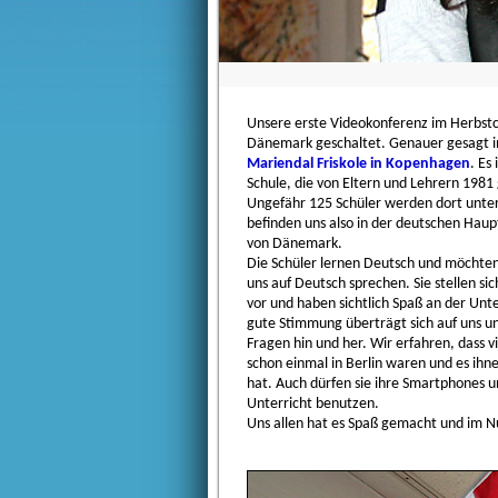
Unsere erste Videokonferenz im Herbst
Dänemark geschaltet. Genauer gesagt in
Mariendal Friskole in Kopenhagen
. Es 
Schule, die von Eltern und Lehrern 198
Ungefähr 125 Schüler werden dort unter
befinden uns also in der deutschen Haup
von Dänemark.
Die Schüler lernen Deutsch und möchten
uns auf Deutsch sprechen. Sie stellen si
vor und haben sichtlich Spaß an der Unt
gute Stimmung überträgt sich auf uns un
Fragen hin und her. Wir erfahren, dass v
schon einmal in Berlin waren und es ihne
hat. Auch dürfen sie ihre Smartphones u
Unterricht benutzen.
Uns allen hat es Spaß gemacht und im Nu