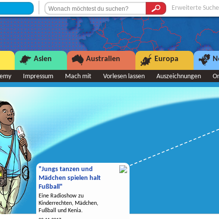
Erweiterte Suche
Asien
Australien
Europa
N
demy
Impressum
Mach mit
Vorlesen lassen
Auszeichnungen
O
"Jungs tanzen und
Mädchen spielen halt
Fußball"
Eine Radioshow zu
Kinderrechten, Mädchen,
Fußball und Kenia.