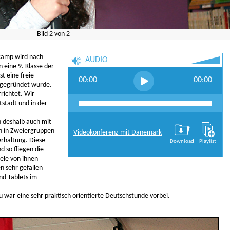
Bild
2
von
2
camp wird nach
AUDIO
 eine 9. Klasse der
ist eine freie
00:00
00:00
1 gegründet wurde.
richtet. Wir
tstadt und in der
 deshalb auch mit
ch in Zweiergruppen
Videokonferenz mit Dänemark
erhaltung. Diese
Download
Playlist
d so fliegen die
iele von ihnen
n sehr gefallen
nd Tablets im
 war eine sehr praktisch orientierte Deutschstunde vorbei.