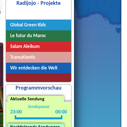
Radijojo - Projekte
5
Radijojo
Global Green Kids
Le futur du Maroc
Salam Aleikum
Transatlantic
Wir entdecken die Welt
Programmvorschau
Aktuelle Sendung
Sendepause
23:00
00:00