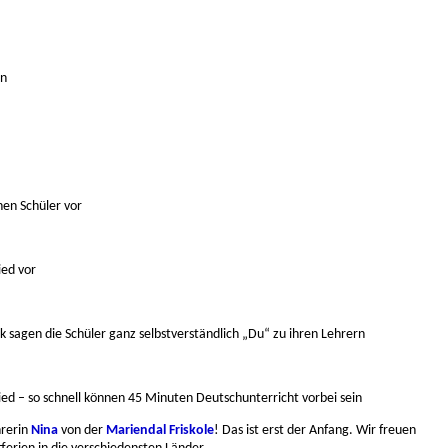
en
hen Schüler vor
ied vor
 sagen die Schüler ganz selbstverständlich „Du“ zu ihren Lehrern
ed – so schnell können 45 Minuten Deutschunterricht vorbei sein
rerin
Nina
von der
Mariendal Friskole
! Das ist erst der Anfang. Wir freuen