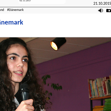
02.11.2017
21.10.201
and
Dänemark
Dänemark