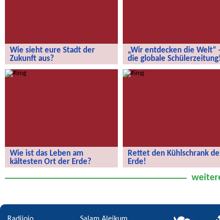
Wie sieht eure Stadt der
„Wir entdecken die Welt“ 
Zukunft aus?
die globale Schülerzeitung
Wie sieht eure Stadt der Zukunft aus?
„Wir entdecken die Welt“ – die
globale Schülerzeitung!
Wie ist das Leben am
Rettet den Kühlschrank de
kältesten Ort der Erde?
Erde!
Wie ist das Leben am kältesten Ort
Rettet den Kühlschrank der Erde!
weiter
der Erde?
Radijojo
Salam Aleikum