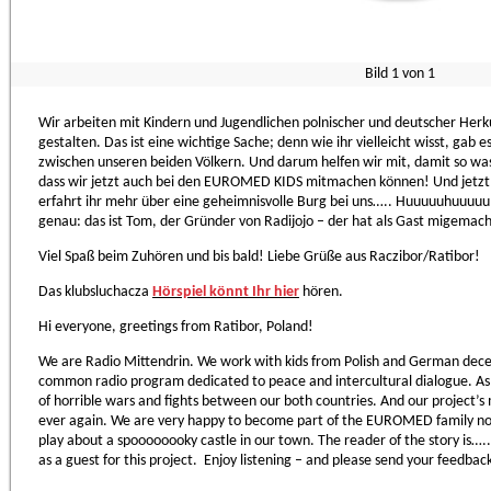
Bild
1
von
1
Wir arbeiten mit Kindern und Jugendlichen polnischer und deutscher He
gestalten. Das ist eine wichtige Sache; denn wie ihr vielleicht wisst, gab 
zwischen unseren beiden Völkern. Und darum helfen wir mit, damit so was 
dass wir jetzt auch bei den EUROMED KIDS mitmachen können! Und jetzt hö
erfahrt ihr mehr über eine geheimnisvolle Burg bei uns….. Huuuuuhuuuuu! 
genau: das ist Tom, der Gründer von Radijojo – der hat als Gast migemac
Viel Spaß beim Zuhören und bis bald! Liebe Grüße aus Raczibor/Ratibor!
Das klubsluchacza
Hörspiel könnt Ihr hier
hören.
Hi everyone, greetings from Ratibor, Poland!
We are Radio Mittendrin. We work with kids from Polish and German dec
common radio program dedicated to peace and intercultural dialogue. As 
of horrible wars and fights between our both countries. And our project’s 
ever again. We are very happy to become part of the EUROMED family now!
play about a spoooooooky castle in our town. The reader of the story is…..
as a guest for this project. Enjoy listening – and please send your feedbac