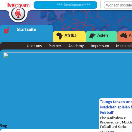
+++ Sendepause +++
Startseite
Afrika
Asien
A
Über uns
Partner
Academy
Impressum
Mach mit
"Jungs tanzen un
Mädchen spielen h
Fußball"
Eine Radioshow zu
Kinderrechten, Mädch
Fußball und Kenia.