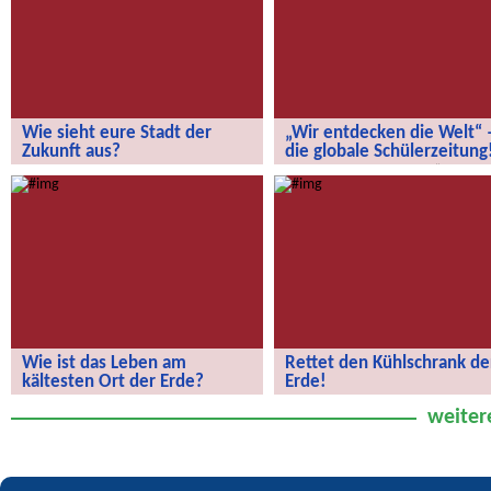
Wie sieht eure Stadt der
„Wir entdecken die Welt“ 
Zukunft aus?
die globale Schülerzeitung
Wie sieht eure Stadt der Zukunft aus?
„Wir entdecken die Welt“ – die
globale Schülerzeitung!
Wie ist das Leben am
Rettet den Kühlschrank de
kältesten Ort der Erde?
Erde!
Wie ist das Leben am kältesten Ort
Rettet den Kühlschrank der Erde!
weiter
der Erde?