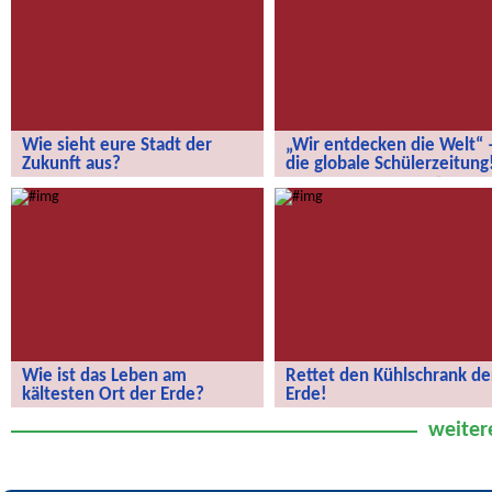
Wie sieht eure Stadt der
„Wir entdecken die Welt“ 
Zukunft aus?
die globale Schülerzeitung
Wie sieht eure Stadt der Zukunft aus?
„Wir entdecken die Welt“ – die
globale Schülerzeitung!
Wie ist das Leben am
Rettet den Kühlschrank de
kältesten Ort der Erde?
Erde!
Wie ist das Leben am kältesten Ort
Rettet den Kühlschrank der Erde!
weiter
der Erde?