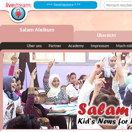
+++ Sendepause +++
Salam Aleikum
Übersicht
Über uns
Partner
Academy
Impressum
Mach mit