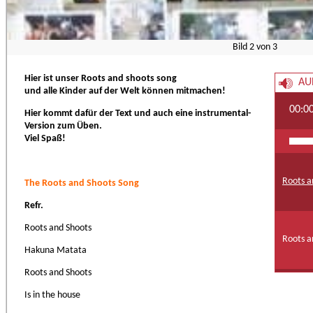
Bild
2
von
3
Hier ist unser Roots and shoots song
AU
und alle Kinder auf der Welt können mitmachen!
00:0
Hier kommt dafür der Text und auch eine instrumental-
Version zum Üben.
Viel Spaß!
Roots a
The Roots and Shoots Song
Refr.
Roots and Shoots
Roots a
Hakuna Matata
Roots and Shoots
Is in the house