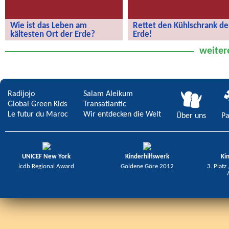
Wie ist das Leben am
Rettet den Kühlschrank de
kältesten Ort der Erde?
Erde!
Wie ist das Leben am kältesten Ort
Rettet den Kühlschrank der Erde!
weiter
der Erde?
Radijojo
Salam Aleikum
Global Green Kids
Transatlantic
Le futur du Maroc
Wir entdecken die Welt
Über uns
Pa
UNICEF New York
Kinderhilfswerk
Ki
icdb Regional Award
Goldene Göre 2012
3. Platz