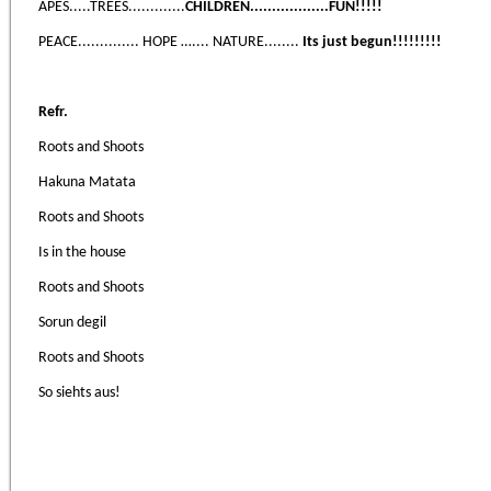
APES.....TREES.............
CHILDREN..................FUN!!!!!
PEACE.............. HOPE ….... NATURE........
Its just begun!!!!!!!!!
Refr.
Roots and Shoots
Hakuna Matata
Roots and Shoots
Is in the house
Roots and Shoots
Sorun degil
Roots and Shoots
So siehts aus!