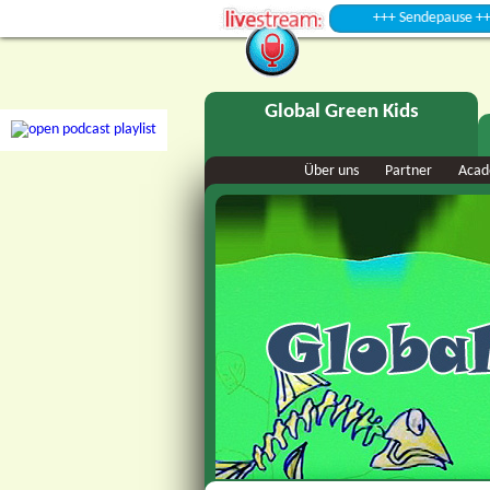
+++ Sendepause +++
Global Green Kids
Über uns
Partner
Aca