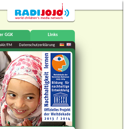
er GGK
Links
nAir/FM
Datenschutzerklärung