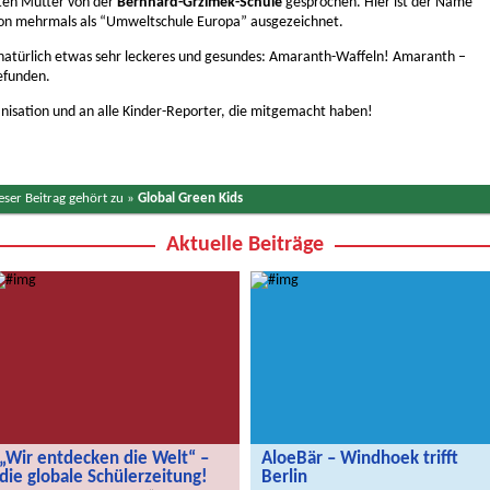
rten Mutter von der
Bernhard-Grzimek-Schule
gesprochen. Hier ist der Name
on mehrmals als “Umweltschule Europa” ausgezeichnet.
natürlich etwas sehr leckeres und gesundes: Amaranth-Waffeln! Amaranth –
efunden.
ganisation und an alle Kinder-Reporter, die mitgemacht haben!
eser Beitrag gehört zu »
Global Green Kids
Aktuelle Beiträge
„Wir entdecken die Welt“ –
AloeBär – Windhoek trifft
die globale Schülerzeitung!
Berlin