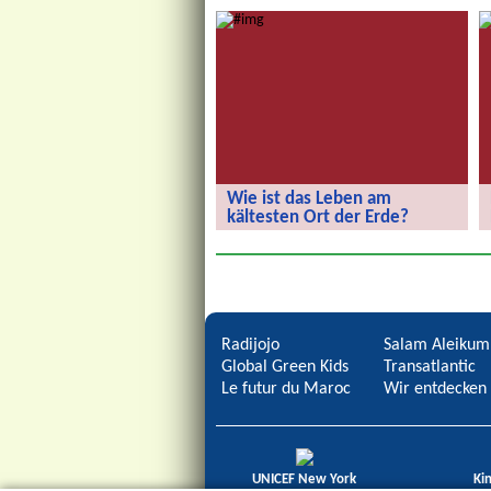
Wie sieht eure Stadt der Zukunft aus?
Wie ist das Leben am
kältesten Ort der Erde?
Wie ist das Leben am kältesten Ort
der Erde?
Radijojo
Salam Aleikum
Global Green Kids
Transatlantic
Le futur du Maroc
Wir entdecken 
UNICEF New York
Ki