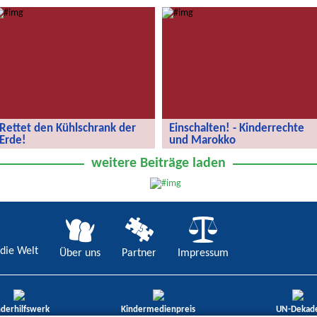
„Wir entdecken die Welt“ – die
AloeBär – Windhoek trifft Berlin
globale Schülerzeitung!
Rettet den Kühlschrank der
Einschalten! - Kinderrechte
Erde!
und Marokko
Rettet den Kühlschrank der Erde!
Kinderrechte und Marokko
weitere Beiträge laden
die Welt
Über uns
Partner
Impressum
nderhilfswerk
Kindermedienpreis
UN-Dekad