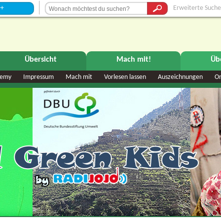
Erweiterte Suche
Übersicht
Mach mit!
Üb
demy
Impressum
Mach mit
Vorlesen lassen
Auszeichnungen
O