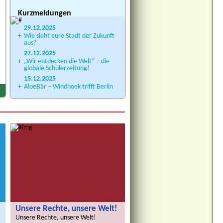
Kurzmeldungen
29.12.2025
+
Wie sieht eure Stadt der Zukunft
aus?
27.12.2025
+
„Wir entdecken die Welt“ – die
globale Schülerzeitung!
15.12.2025
+
AloeBär – Windhoek trifft Berlin
Unsere Rechte, unsere Welt!
Unsere Rechte, unsere Welt!