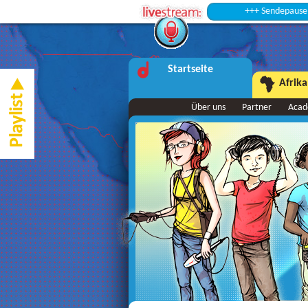
+++ Sendepause +++
Startseite
Afrika
Über uns
Partner
Aca