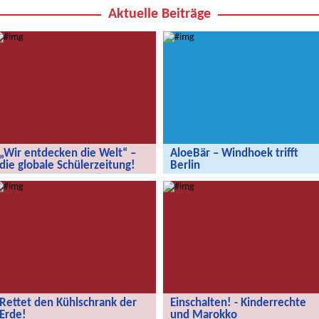
Aktuelle Beiträge
„Wir entdecken die Welt“ –
AloeBär – Windhoek trifft
die globale Schülerzeitung!
Berlin
„Wir entdecken die Welt“ – die
AloeBär – Windhoek trifft Berlin
globale Schülerzeitung!
Rettet den Kühlschrank der
Einschalten! - Kinderrechte
Erde!
und Marokko