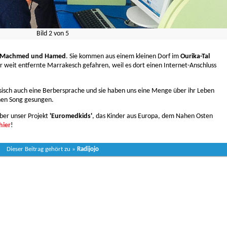
Bild
2
von
5
i, Machmed und Hamed
. Sie kommen aus einem kleinen Dorf im
Ourika-Tal
ter weit entfernte Marrakesch gefahren, weil es dort einen Internet-Anschluss
sisch auch eine Berbersprache und sie haben uns eine Menge über ihr Leben
inen Song gesungen.
ber unser Projekt
'Euromedkids'
, das Kinder aus Europa, dem Nahen Osten
hier
!
Dieser Beitrag gehört zu »
Radijojo