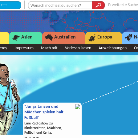
Erweiterte Suche
Asien
Australien
Europa
N
demy
Impressum
Mach mit
Vorlesen lassen
Auszeichnungen
O
"Jungs tanzen und
Mädchen spielen halt
Fußball"
Eine Radioshow zu
Kinderrechten, Mädchen,
Fußball und Kenia.