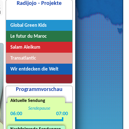
Radijojo - Projekte
1
Radijojo
Global Green Kids
Le futur du Maroc
Salam Aleikum
Transatlantic
Wir entdecken die Welt
Programmvorschau
Aktuelle Sendung
Sendepause
06:00
07:00