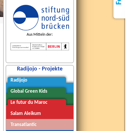
Aus Mitteln der:
Radijojo - Projekte
Radijojo
Global Green Kids
Le futur du Maroc
Salam Aleikum
Transatlantic