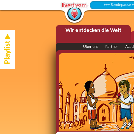
+++ Sendepause +++
Wir entdecken die Welt
Über uns
Partner
Aca