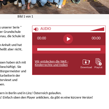
Bild
1
von
1
unserer Serie "
AUDIO
der Grundschule
au, die Schule ist
00:00
00:00
-Anhalt und hat
eißt aber nicht,
Wir entdecken die Welt -
ssen haben sich mit
Kinderrechte und Indien
beschäftigt. Sie
Download
Playlist
n Bürgermeister und
tarbeiterin der
terviewt und
men.
rn in Berlin und in Linz/ Österreich gelaufen.
! Einfach oben den Player anklicken, da gibt es eine kürzere Version!