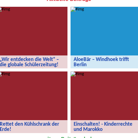
„Wir entdecken die Welt“ –
AloeBär – Windhoek trifft
die globale Schülerzeitung!
Berlin
„Wir entdecken die Welt“ – die
AloeBär – Windhoek trifft Berlin
globale Schülerzeitung!
Rettet den Kühlschrank der
Einschalten! - Kinderrechte
Erde!
und Marokko
Rettet den Kühlschrank der Erde!
Kinderrechte und Marokko