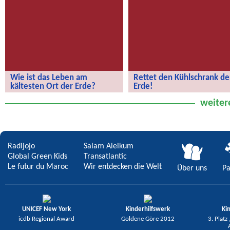
Wie ist das Leben am
Rettet den Kühlschrank de
kältesten Ort der Erde?
Erde!
Wie ist das Leben am kältesten Ort
Rettet den Kühlschrank der Erde!
weiter
der Erde?
Radijojo
Salam Aleikum
Global Green Kids
Transatlantic
Le futur du Maroc
Wir entdecken die Welt
Über uns
Pa
UNICEF New York
Kinderhilfswerk
Ki
icdb Regional Award
Goldene Göre 2012
3. Platz