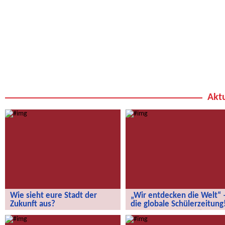
Aktu
Wie sieht eure Stadt der
„Wir entdecken die Welt“ 
Zukunft aus?
die globale Schülerzeitung
Wie sieht eure Stadt der Zukunft aus?
„Wir entdecken die Welt“ – die
globale Schülerzeitung!