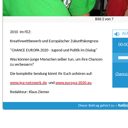
Bild
2
von
7
2010 im FEZ:
AU
Kreativwettbewerb und Europäischer Zukunftskongress
00:0
"CHANCE EUROPA 2020 - Jugend und Politik im Dialog"
Was können junge Menschen selber tun, um ihre Chancen
zu verbessern?
Die komplette Sendung könnt Ihr Euch anhören auf:
Chance
www.ipa-netzwerk.de
und
www.europa-2020.eu
Redakteur: Klaus Ziemer
Dieser Beitrag gehört zu »
Radijo