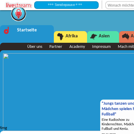
+++ Sendepause +++
Startseite
Afrika
Asien
A
Über uns
Partner
Academy
Impressum
Mach mit
"Jungs tanzen un
Mädchen spielen h
Fußball"
Eine Radioshow zu
Kinderrechten, Mädch
Fußball und Kenia.