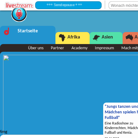
+++ Sendepause +++
Startseite
Afrika
Asien
A
Über uns
Partner
Academy
Impressum
Mach mit
"Jungs tanzen un
Mädchen spielen h
Fußball"
Eine Radioshow zu
Kinderrechten, Mädch
Fußball und Kenia.