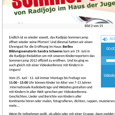
Bild
2
von
15
Endlich ist es wieder soweit, das Radijojo Sommercamp
AU
öffnet wieder seine Pforten! Und diesmal hatten wir einen
Ehrengast für die Eröffnung im Haus:
Berlins
00:0
Bildungssenatorin Sandra Scheeres
kam am 19. Juni in
die Radijojo-Redaktion um mit unseren Kinderreportern das
Sommercamp 2012 offiziell zu eröffnen. Und los ging es
auch gleich mit einer Videokonferenz mit Kindern in
Ungarn!
Videoko
Vom 25. Juni - 13. Juli immer Montags bis Freitags von
11:00 - 15:00
Uhr können Kinder im Alter von 7-13 Jahren
Internationale Radiobeiträge und Websites gestalten und
mit Kindern in aller Welt sprechen per Videokonferenz.
Geschichten, Lieder und Berichte von Kindern aller
Kontinente hören oder malen, fotografieren, dichten, rappen, musizieren, 
mehr...
Wenn ihr teilnehmen wollt, ob allein oder mit einer Gruppe, dann meldet