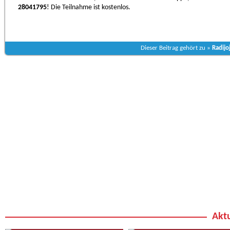
28041795
! Die Teilnahme ist kostenlos.
Dieser Beitrag gehört zu »
Radijo
Aktu