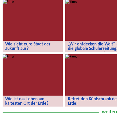
Wie sieht eure Stadt der
„Wir entdecken die Welt“ 
Zukunft aus?
die globale Schülerzeitung
Wie sieht eure Stadt der Zukunft aus?
„Wir entdecken die Welt“ – die
globale Schülerzeitung!
Wie ist das Leben am
Rettet den Kühlschrank de
kältesten Ort der Erde?
Erde!
Wie ist das Leben am kältesten Ort
Rettet den Kühlschrank der Erde!
weiter
der Erde?