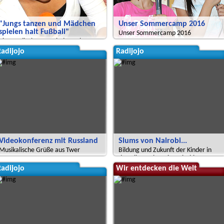
"Jungs tanzen und Mädchen
Unser Sommercamp 2016
spielen halt Fußball"
Unser Sommercamp 2016
Eine Radioshow zu Kinderrechten,
Mädchen, Fußball und Kenia.
adijojo
Radijojo
Videokonferenz mit Russland
Slums von Nairobi...
Musikalische Grüße aus Twer
Bildung und Zukunft der Kinder in
den Kibera Slums in Nairobi
adijojo
Wir entdecken die Welt