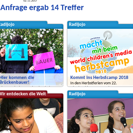
02.11.2017
Anfrage ergab 14 Treffer
adijojo
Radijojo
Hier kommen die
Kommt ins Herbstcamp 2018
Brückenbauer!
In den Herbstferien vom 22.
Eine Entdeckungsreise durch den
Oktober bis 02. November
Brunnenkiez.
Wir entdecken die Welt
Radijojo