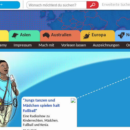
Erweiterte Suche
Asien
Australien
Europa
N
demy
Impressum
Mach mit
Vorlesen lassen
Auszeichnungen
O
"Jungs tanzen und
Mädchen spielen halt
Fußball"
Eine Radioshow zu
Kinderrechten, Mädchen,
Fußball und Kenia.