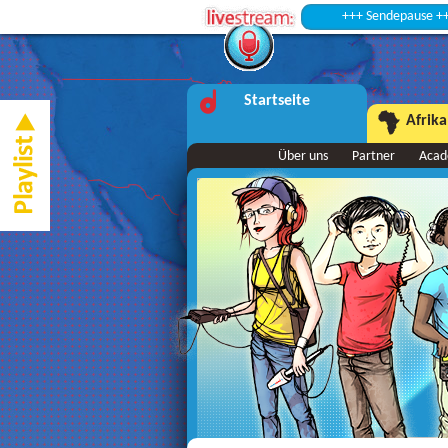
+++ Sendepause +++
Startseite
Afrika
Über uns
Partner
Aca