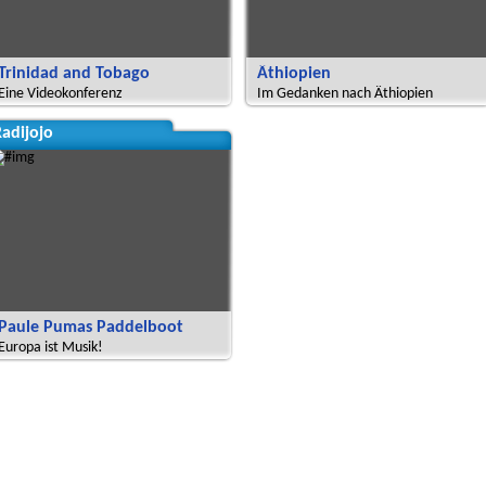
Trinidad and Tobago
Äthiopien
Eine Videokonferenz
Im Gedanken nach Äthiopien
adijojo
Paule Pumas Paddelboot
Europa ist Musik!