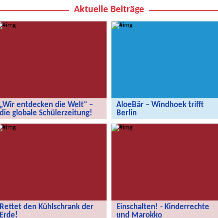
Aktuelle Beiträge
„Wir entdecken die Welt“ –
AloeBär – Windhoek trifft
die globale Schülerzeitung!
Berlin
„Wir entdecken die Welt“ – die
AloeBär – Windhoek trifft Berlin
globale Schülerzeitung!
Rettet den Kühlschrank der
Einschalten! - Kinderrechte
Erde!
und Marokko