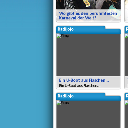
Wo gibt es den berühmtesten
Karneval der Welt?
Wo gibt es den berühmtesten
Karneval der Welt?
Radijojo
R
Ein U-Boot aus Flaschen...
Ein U-Boot aus Flaschen...
Radijojo
R