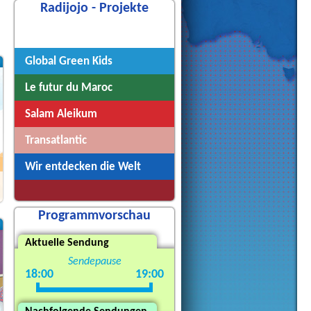
Radijojo - Projekte
Radijojo
Global Green Kids
Le futur du Maroc
Salam Aleikum
Transatlantic
Wir entdecken die Welt
Programmvorschau
Aktuelle Sendung
Sendepause
18:00
19:00