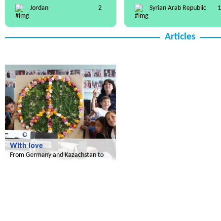
Jordan
2
Syrian Arab Republic
1
Articles
Le futur du Maroc
With love
From Germany and Kazachstan to
Morocco