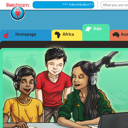
+++ Intermission +++
Asia
Homepage
Africa
Aus