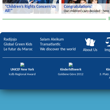
“Children’s Rights Concern Us
Congratulations!
All!”
Our children's jury decided - here
the winners.
“Children’s Rights Concern Us All!”
Radijojo
Salam Aleikum
Global Green Kids
Transatlantic
Le futur du Maroc
We discover the world
About Us
Imp
UNICEF New York
Kinderhilfswerk
Ki
icdb Regional Award
Goldene Göre 2012
3. Platz