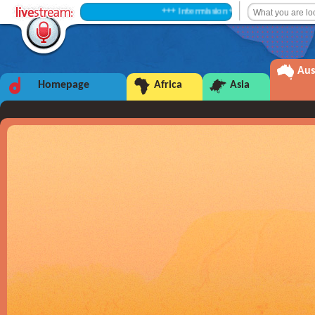
+++ Intermission +++
Aus
Homepage
Africa
Asia