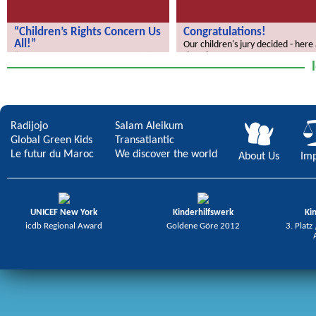
“Children’s Rights Concern Us
Congratulations!
All!”
Our children's jury decided - here
the winners.
“Children’s Rights Concern Us All!”
Radijojo
Salam Aleikum
Global Green Kids
Transatlantic
Le futur du Maroc
We discover the world
About Us
Imp
UNICEF New York
Kinderhilfswerk
Ki
icdb Regional Award
Goldene Göre 2012
3. Platz