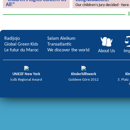
All!”
Our children's jury decided - here
the winners.
“Children’s Rights Concern Us All!”
Radijojo
Salam Aleikum
Global Green Kids
Transatlantic
Le futur du Maroc
We discover the world
About Us
Imp
UNICEF New York
Kinderhilfswerk
Ki
icdb Regional Award
Goldene Göre 2012
3. Platz