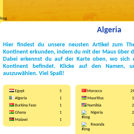
Algeria
Hier findest du unsere neusten Artikel zum Th
Kontinent erkunden, indem du mit der Maus über die
Dabei erkennst du auf der Karte oben, wo sich
Kontinent befindet. Klicke auf den Namen, 
auszuwählen. Viel Spaß!
Egypt
5
Morocco
2
Algeria
1
Mauritius
1
Burkina Faso
1
Namibia
2
Ghana
1
Nigeria
2
Malawi
1
Rwanda
1