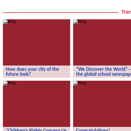
Tren
How does your city of the
“We Discover the World” –
future look?
the global school newspap
How does your city of the future
“We Discover the World” – the gl
look?
school newspaper!
“Children’s Rights Concern Us
Congratulations!