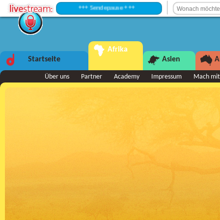
+++ Sendepause +++
Afrika
Startseite
Asien
A
Über uns
Partner
Academy
Impressum
Mach mit