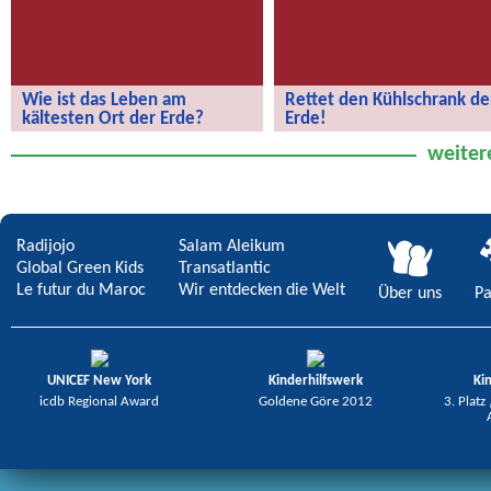
Wie ist das Leben am
Rettet den Kühlschrank de
kältesten Ort der Erde?
Erde!
Wie ist das Leben am kältesten Ort
Rettet den Kühlschrank der Erde!
weiter
der Erde?
Radijojo
Salam Aleikum
Global Green Kids
Transatlantic
Le futur du Maroc
Wir entdecken die Welt
Über uns
Pa
UNICEF New York
Kinderhilfswerk
Ki
icdb Regional Award
Goldene Göre 2012
3. Platz