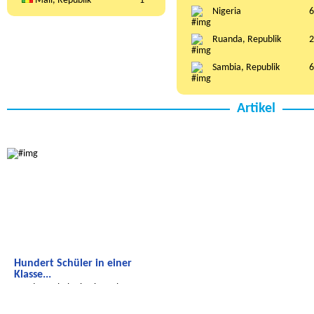
Mali, Republik
1
Nigeria
6
Ruanda, Republik
2
Sambia, Republik
6
Artikel
Radijojo
Hundert Schüler in einer
Klasse...
Hundert Schüler in einer Klasse...