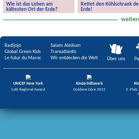
Wie ist das Leben am
Rettet den Kühlschrank de
kältesten Ort der Erde?
Erde!
Wie ist das Leben am kältesten Ort
Rettet den Kühlschrank der Erde!
weiter
der Erde?
Radijojo
Salam Aleikum
Global Green Kids
Transatlantic
Le futur du Maroc
Wir entdecken die Welt
Über uns
Pa
UNICEF New York
Kinderhilfswerk
Ki
icdb Regional Award
Goldene Göre 2012
3. Platz