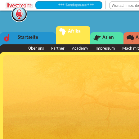
+++ Sendepause +++
Afrika
Startseite
Asien
A
Über uns
Partner
Academy
Impressum
Mach mit