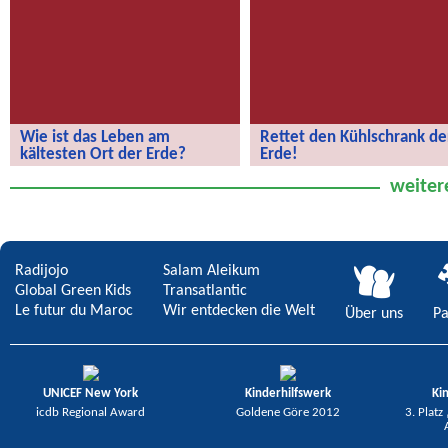
Wie ist das Leben am
Rettet den Kühlschrank de
kältesten Ort der Erde?
Erde!
Wie ist das Leben am kältesten Ort
Rettet den Kühlschrank der Erde!
weiter
der Erde?
Radijojo
Salam Aleikum
Global Green Kids
Transatlantic
Le futur du Maroc
Wir entdecken die Welt
Über uns
Pa
UNICEF New York
Kinderhilfswerk
Ki
icdb Regional Award
Goldene Göre 2012
3. Platz