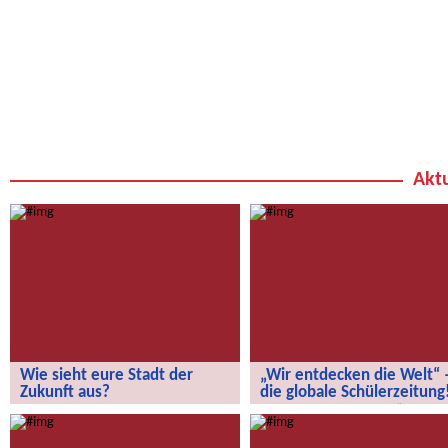
Aktu
Wie sieht eure Stadt der
„Wir entdecken die Welt“ 
Zukunft aus?
die globale Schülerzeitung
Wie sieht eure Stadt der Zukunft aus?
„Wir entdecken die Welt“ – die
globale Schülerzeitung!