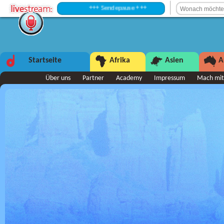
+++ Sendepause +++
Startseite
Afrika
Asien
A
Über uns
Partner
Academy
Impressum
Mach mit