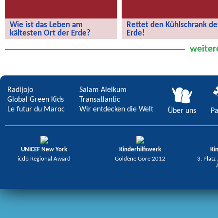
Wie ist das Leben am
Rettet den Kühlschrank de
kältesten Ort der Erde?
Erde!
Wie ist das Leben am kältesten Ort
Rettet den Kühlschrank der Erde!
weiter
der Erde?
Radijojo
Salam Aleikum
Global Green Kids
Transatlantic
Le futur du Maroc
Wir entdecken die Welt
Über uns
Pa
UNICEF New York
Kinderhilfswerk
Ki
icdb Regional Award
Goldene Göre 2012
3. Platz