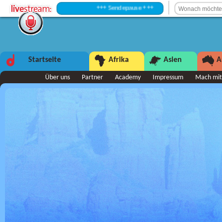
+++ Sendepause +++
Startseite
Afrika
Asien
A
Über uns
Partner
Academy
Impressum
Mach mit