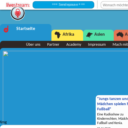
+++ Sendepause +++
Startseite
Afrika
Asien
A
Über uns
Partner
Academy
Impressum
Mach mit
"Jungs tanzen un
Mädchen spielen h
Fußball"
Eine Radioshow zu
Kinderrechten, Mädch
Fußball und Kenia.