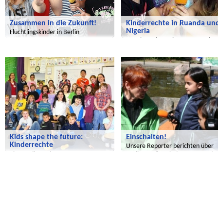
Zusammen in die Zukunft!
Kinderrechte in Ruanda un
Nigeria
Flüchtlingskinder in Berlin
Es geht weiter mit unserer Serie
"Wir entdecken die Welt"!
Radijojo
Global Green Kids
Kids shape the future:
Einschalten!
Kinderrechte
Unsere Reporter berichten über
Eine Radiosendung zu
Berlins größte Kindertags-Party!
Kinderrechten, Europa und Indien