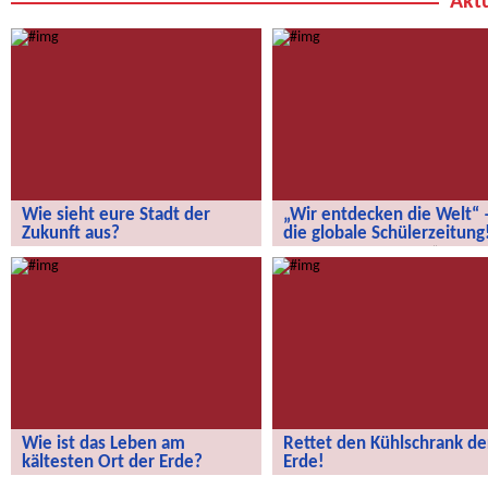
Aktu
Wie sieht eure Stadt der
„Wir entdecken die Welt“ 
Zukunft aus?
die globale Schülerzeitung
Wie sieht eure Stadt der Zukunft aus?
„Wir entdecken die Welt“ – die
globale Schülerzeitung!
Wie ist das Leben am
Rettet den Kühlschrank de
kältesten Ort der Erde?
Erde!
Wie ist das Leben am kältesten Ort
Rettet den Kühlschrank der Erde!