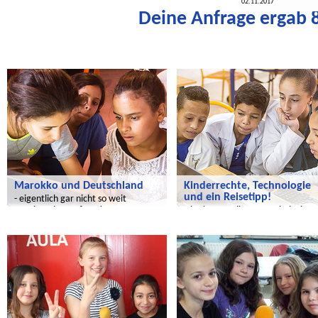
02.11.2017
Deine Anfrage ergab 8
Salam Aleikum
Salam Aleikum
Marokko und Deutschland
Kinderrechte, Technologie
und ein Reisetipp!
- eigentlich gar nicht so weit
voneinander entfernt!
Hier kommt die erste Schulzeitun
der Ennacer Mittelschule!
Radijojo
Wir entdecken die Welt