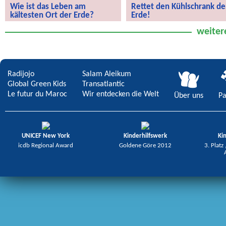
Wie ist das Leben am
Rettet den Kühlschrank de
kältesten Ort der Erde?
Erde!
Wie ist das Leben am kältesten Ort
Rettet den Kühlschrank der Erde!
weiter
der Erde?
Radijojo
Salam Aleikum
Global Green Kids
Transatlantic
Le futur du Maroc
Wir entdecken die Welt
Über uns
Pa
UNICEF New York
Kinderhilfswerk
Ki
icdb Regional Award
Goldene Göre 2012
3. Platz