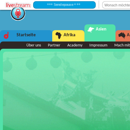
+++ Sendepause +++
Asien
Startseite
Afrika
A
Über uns
Partner
Academy
Impressum
Mach mit