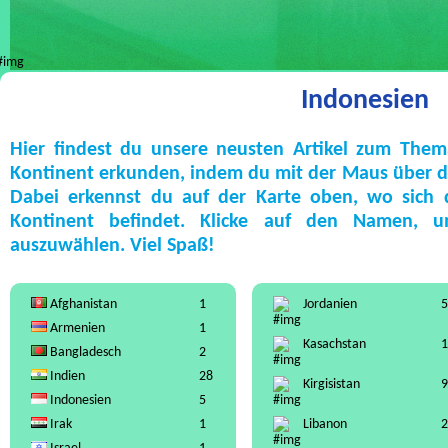
Indonesien
Hier findest du unsere neusten Artikel zum The
Kontinent erkunden, indem du mit der Maus über die
Dabei erkennst du auf der Karte oben, wo sich
Kontinent befindet. Klicke auf den Namen, 
auszuwählen. Viel Spaß!
Afghanistan
1
Jordanien
5
Armenien
1
Kasachstan
1
Bangladesch
2
Indien
28
Kirgisistan
9
Indonesien
5
Irak
1
Libanon
2