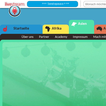
+++ Sendepause +++
Asien
Startseite
Afrika
A
Über uns
Partner
Academy
Impressum
Mach mit