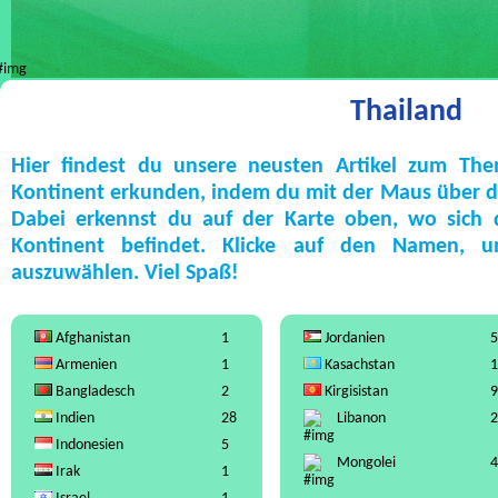
Thailand
Hier findest du unsere neusten Artikel zum Th
Kontinent erkunden, indem du mit der Maus über die
Dabei erkennst du auf der Karte oben, wo sich
Kontinent befindet. Klicke auf den Namen, 
auszuwählen. Viel Spaß!
Afghanistan
1
Jordanien
5
Armenien
1
Kasachstan
1
Bangladesch
2
Kirgisistan
9
Indien
28
Libanon
2
Indonesien
5
Mongolei
4
Irak
1