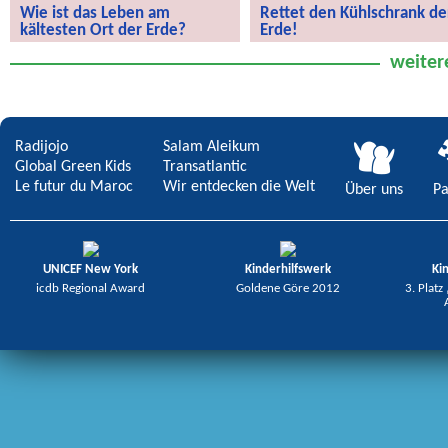
Wie ist das Leben am
Rettet den Kühlschrank de
kältesten Ort der Erde?
Erde!
Wie ist das Leben am kältesten Ort
Rettet den Kühlschrank der Erde!
weiter
der Erde?
Radijojo
Salam Aleikum
Global Green Kids
Transatlantic
Le futur du Maroc
Wir entdecken die Welt
Über uns
Pa
UNICEF New York
Kinderhilfswerk
Ki
icdb Regional Award
Goldene Göre 2012
3. Platz