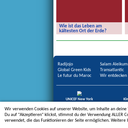
Wie ist das Leben am
kältesten Ort der Erde?
Wie ist das Leben am kältesten Ort
der Erde?
Radijojo
Salam Aleikum
Global Green Kids
Transatlantic
Le futur du Maroc
Wir entdecken 
UNICEF New York
Ki
icdb Regional Award
Gold
Wir verwenden Cookies auf unserer Website, um Inhalte an deine
Du auf "Akzeptieren" klickst, stimmst du der Verwendung ALLER C
verwendet, die das Funktionieren der Seite ermöglichen. Weitere 