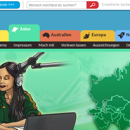
Erweiterte Suche
Asien
Australien
Europa
N
demy
Impressum
Mach mit
Vorlesen lassen
Auszeichnungen
O