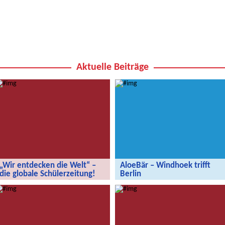
Aktuelle Beiträge
„Wir entdecken die Welt“ –
AloeBär – Windhoek trifft
die globale Schülerzeitung!
Berlin
„Wir entdecken die Welt“ – die
AloeBär – Windhoek trifft Berlin
globale Schülerzeitung!