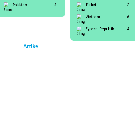
Pakistan
3
Türkei
2
Vietnam
6
Zypern, Republik
4
Artikel