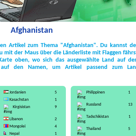
Afghanistan
ten Artikel zum Thema "Afghanistan". Du kannst d
 mit der Maus über die Länderliste mit Flaggen fährs
Karte oben, wo sich das ausgewählte Land auf d
ke auf den Namen, um Artikel passend zum La
Jordanien
5
Philippinen
1
Kasachstan
1
Russland
13
Kirgisistan
9
Tadschikistan
1
Libanon
2
Mongolei
4
Thailand
5
Nepal
1