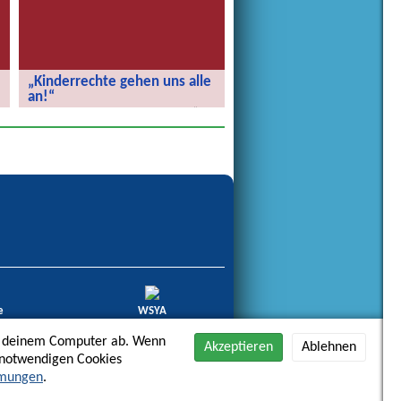
„Kinderrechte gehen uns alle
an!“
„Kinderrechte gehen uns alle an!“
e
WSYA
haltige
World Summit Youth Award
3/2014
2012
uf deinem Computer ab. Wenn
Akzeptieren
Ablehnen
t notwendigen Cookies
mmungen
.