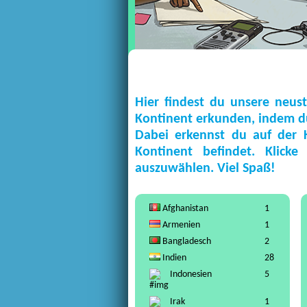
Hier findest du unsere neus
Kontinent erkunden, indem du
Dabei erkennst du auf der 
Kontinent befindet. Klic
auszuwählen. Viel Spaß!
Afghanistan
1
Armenien
1
Bangladesch
2
Indien
28
Indonesien
5
Irak
1