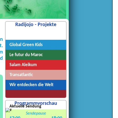
Radijojo - Projekte
Radijojo
en
Global Green Kids
t.
em
Le futur du Maroc
nd
Salam Aleikum
Transatlantic
Wir entdecken die Welt
Programmvorschau
Aktuelle Sendung
Sendepause