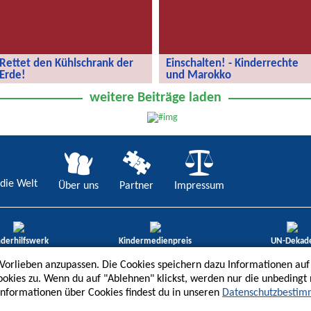
Rettet den Kühlschrank der
Einschalten! - Kinderrechte
Erde!
und Marokko
Rettet den Kühlschrank der Erde!
Kinderrechte und Marokko
weitere Beiträge laden
die Welt
Über uns
Partner
Impressum
nderhilfswerk
Kindermedienpreis
UN-Dekad
ene Göre 2012
3. Platz „Bestes redaktio-nelles
Bildung für nach
Angebot“ 2013
Entwicklung 201
 Vorlieben anzupassen. Die Cookies speichern dazu Informationen a
ookies zu. Wenn du auf "Ablehnen" klickst, werden nur die unbeding
Informationen über Cookies findest du in unseren
Datenschutzbesti