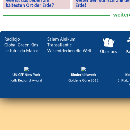
Wie ist das Leben am
Rettet den Kühlschrank de
kältesten Ort der Erde?
Erde!
Wie ist das Leben am kältesten Ort
Rettet den Kühlschrank der Erde!
weiter
der Erde?
Radijojo
Salam Aleikum
Global Green Kids
Transatlantic
Le futur du Maroc
Wir entdecken die Welt
Über uns
Pa
UNICEF New York
Kinderhilfswerk
Ki
icdb Regional Award
Goldene Göre 2012
3. Platz