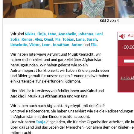
Bild
2
von
4
Wir sind
Niklas
,
Finja
,
Lene
,
Annabelle
,
Johanna
,
Leni
,
AU
Sofia
,
Ronas
,
Alex
,
Omid
,
Pia
,
Tobias
,
Luna
,
Sarah
,
Lieselotte
,
Victor
,
Leon
,
Jonathan
,
Anton
und
Ella
.
00:0
Wir haben Interviews geführt und Musik gemacht, wir
haben recherchiert und und ganz viel über Afghanistan
herausgefunden. Wir haben gelernt wie so ein
Aufnahmegerät funktioniert, wir haben Briefe geschrieben
und Bilder gemalt für unsere neuen Freunde und wir haben
Hallo A
ein Kartenspiel für sie erfunden: Kidsmons.
Hier hört ihr Interviews von Schülerinnen aus
Kabul
und
Andkhoi
, Musik aus
Afghanistan
und von uns
Wir haben auch nach Afghanistan geskypt, mit den Chefs
von zwei Radiosendern. Sie haben uns erklärt wie sie die Radiosendungen
in Afghanistan mit den Kinderrrechten aussieht.
Und wir haben
Tanja
eingeladen, die für eine Organisation arbeitet, die i
über das Land und das Leben der Menschen - vor allem dem der Kinder - erz
mitgebracht.