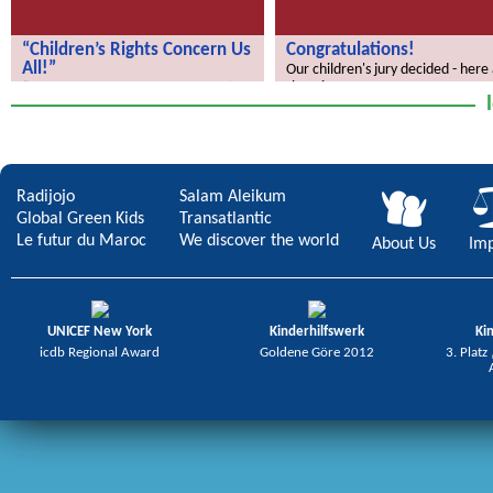
“Children’s Rights Concern Us
Congratulations!
All!”
Our children's jury decided - here
the winners.
“Children’s Rights Concern Us All!”
Radijojo
Salam Aleikum
Global Green Kids
Transatlantic
Le futur du Maroc
We discover the world
About Us
Imp
UNICEF New York
Kinderhilfswerk
Ki
icdb Regional Award
Goldene Göre 2012
3. Platz