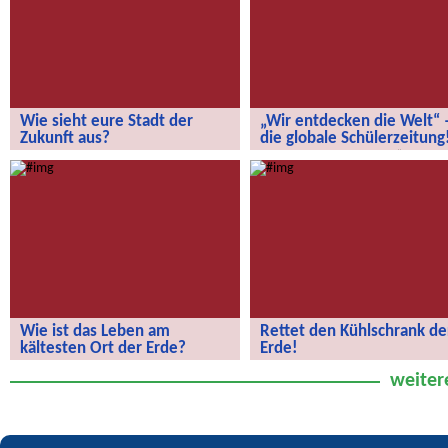
Wie sieht eure Stadt der
„Wir entdecken die Welt“ 
Zukunft aus?
die globale Schülerzeitung
Wie sieht eure Stadt der Zukunft aus?
„Wir entdecken die Welt“ – die
globale Schülerzeitung!
Wie ist das Leben am
Rettet den Kühlschrank de
kältesten Ort der Erde?
Erde!
Wie ist das Leben am kältesten Ort
Rettet den Kühlschrank der Erde!
weiter
der Erde?