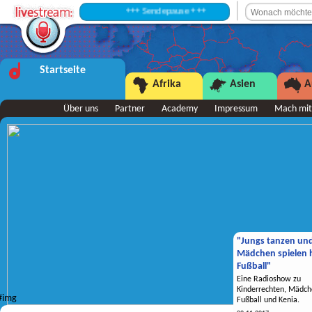
+++ Sendepause +++
Startseite
Afrika
Asien
A
Über uns
Partner
Academy
Impressum
Mach mit
"Jungs tanzen un
Mädchen spielen h
Fußball"
Eine Radioshow zu
Kinderrechten, Mädch
Fußball und Kenia.