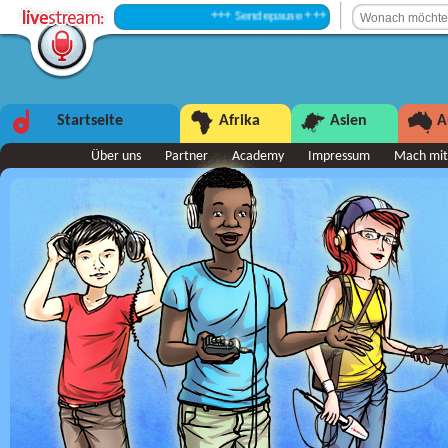
+++ Sendepause +++
Startseite
Afrika
Asien
A
Über uns
Partner
Academy
Impressum
Mach mit