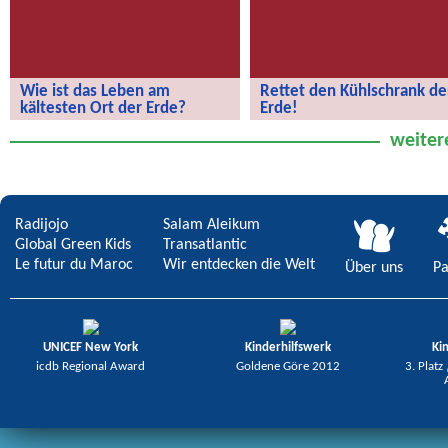
Wie ist das Leben am
Rettet den Kühlschrank de
kältesten Ort der Erde?
Erde!
Wie ist das Leben am kältesten Ort
Rettet den Kühlschrank der Erde!
weiter
der Erde?
Radijojo
Salam Aleikum
Global Green Kids
Transatlantic
Le futur du Maroc
Wir entdecken die Welt
Über uns
Pa
UNICEF New York
Kinderhilfswerk
Ki
icdb Regional Award
Goldene Göre 2012
3. Platz