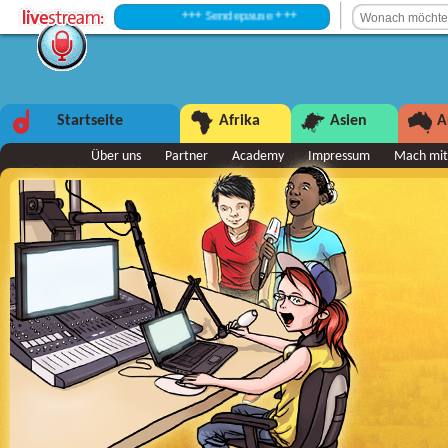
+++ Sendepause +++
Startseite
Afrika
Asien
A
Über uns
Partner
Academy
Impressum
Mach mit