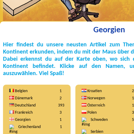
Georgien
Hier findest du unsere neusten Artikel zum Th
Kontinent erkunden, indem du mit der Maus über die
Dabei erkennst du auf der Karte oben, wo sich
Kontinent befindet. Klicke auf den Namen, 
auszuwählen. Viel Spaß!
Belgien
1
Kroatien
2
Dänemark
2
Norwegen
1
Deutschland
393
Österreich
1
Frankreich
3
Polen
3
Georgien
1
Schweden
5
Griechenland
1
Serbien
2