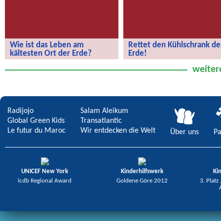
Wie ist das Leben am
Rettet den Kühlschrank de
kältesten Ort der Erde?
Erde!
Wie ist das Leben am kältesten Ort
Rettet den Kühlschrank der Erde!
weiter
der Erde?
Radijojo
Salam Aleikum
Global Green Kids
Transatlantic
Le futur du Maroc
Wir entdecken die Welt
Über uns
Pa
UNICEF New York
Kinderhilfswerk
Ki
icdb Regional Award
Goldene Göre 2012
3. Platz