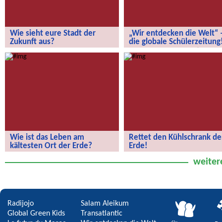
Wie sieht eure Stadt der
„Wir entdecken die Welt“ 
Zukunft aus?
die globale Schülerzeitung
Wie sieht eure Stadt der Zukunft aus?
„Wir entdecken die Welt“ – die
globale Schülerzeitung!
Wie ist das Leben am
Rettet den Kühlschrank de
kältesten Ort der Erde?
Erde!
Wie ist das Leben am kältesten Ort
Rettet den Kühlschrank der Erde!
weiter
der Erde?
Radijojo
Salam Aleikum
Global Green Kids
Transatlantic