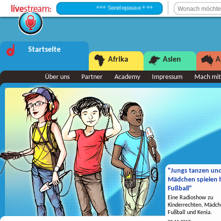
+++ Sendepause +++
Startseite
Afrika
Asien
A
Über uns
Partner
Academy
Impressum
Mach mit
"Jungs tanzen un
Mädchen spielen h
Fußball"
Eine Radioshow zu
Kinderrechten, Mädch
Fußball und Kenia.