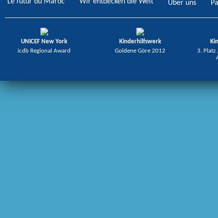
Le futur du Maroc
Wir entdecken die Welt
Über uns
Pa
UNICEF New York
Kinderhilfswerk
Ki
icdb Regional Award
Goldene Göre 2012
3. Platz