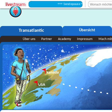
+++ Sendepause +++
Transatlantic
Übersicht
Über uns
Partner
Academy
Impressum
Mach mit