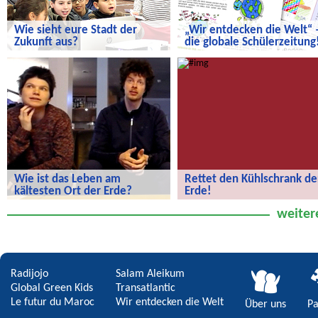
Wie sieht eure Stadt der
„Wir entdecken die Welt“ 
Zukunft aus?
die globale Schülerzeitung
Wie sieht eure Stadt der Zukunft aus?
„Wir entdecken die Welt“ – die
globale Schülerzeitung!
Wie ist das Leben am
Rettet den Kühlschrank de
kältesten Ort der Erde?
Erde!
Wie ist das Leben am kältesten Ort
Rettet den Kühlschrank der Erde!
weiter
der Erde?
Radijojo
Salam Aleikum
Global Green Kids
Transatlantic
Le futur du Maroc
Wir entdecken die Welt
Über uns
Pa