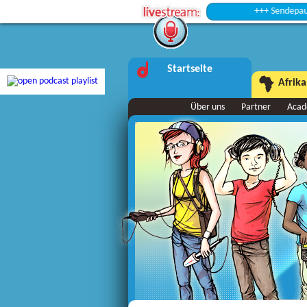
+++ Sendepause +++
Startseite
Afrika
Über uns
Partner
Aca