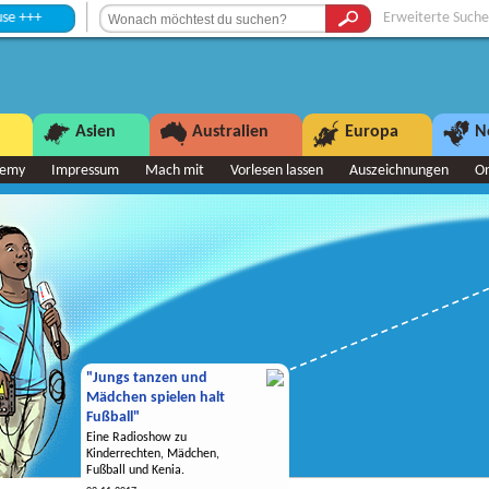
Erweiterte Suche
Asien
Australien
Europa
N
demy
Impressum
Mach mit
Vorlesen lassen
Auszeichnungen
O
"Jungs tanzen und
Mädchen spielen halt
Fußball"
Eine Radioshow zu
Kinderrechten, Mädchen,
Fußball und Kenia.