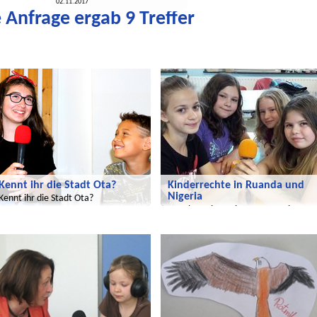
02.11.2017
 Anfrage ergab 9 Treffer
adijojo
Wir entdecken die Welt
Kennt ihr die Stadt Ota?
Kinderrechte in Ruanda und
Nigeria
Kennt ihr die Stadt Ota?
Es geht weiter mit unserer Serie
"Wir entdecken die Welt"!
Wir entdecken die Welt
Wir entdecken die Welt