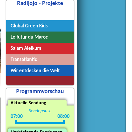
Radijojo - Projekte
Radijojo
Global Green Kids
Le futur du Maroc
Salam Aleikum
Transatlantic
Wir entdecken die Welt
Programmvorschau
Aktuelle Sendung
Sendepause
07:00
08:00