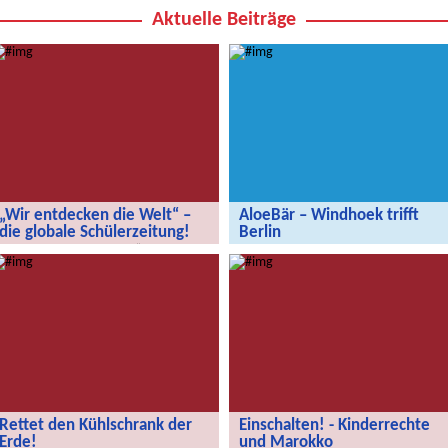
Aktuelle Beiträge
„Wir entdecken die Welt“ –
AloeBär – Windhoek trifft
die globale Schülerzeitung!
Berlin
„Wir entdecken die Welt“ – die
AloeBär – Windhoek trifft Berlin
globale Schülerzeitung!
Rettet den Kühlschrank der
Einschalten! - Kinderrechte
Erde!
und Marokko