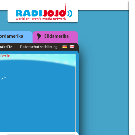
ordamerika
Südamerika
nAir/FM
Datenschutzerklärung
Berlin