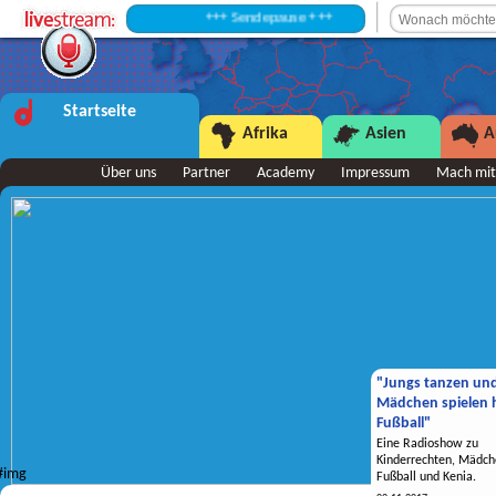
+++ Sendepause +++
Startseite
Afrika
Asien
A
Über uns
Partner
Academy
Impressum
Mach mit
"Jungs tanzen un
Mädchen spielen h
Fußball"
Eine Radioshow zu
Kinderrechten, Mädch
Fußball und Kenia.