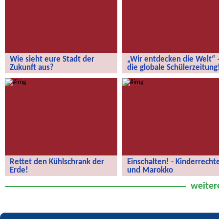
Wie sieht eure Stadt der
„Wir entdecken die Welt“ 
Zukunft aus?
die globale Schülerzeitung
Wie sieht eure Stadt der Zukunft aus?
„Wir entdecken die Welt“ – die
globale Schülerzeitung!
Rettet den Kühlschrank der
Einschalten! - Kinderrecht
Erde!
und Marokko
Rettet den Kühlschrank der Erde!
Kinderrechte und Marokko
weiter