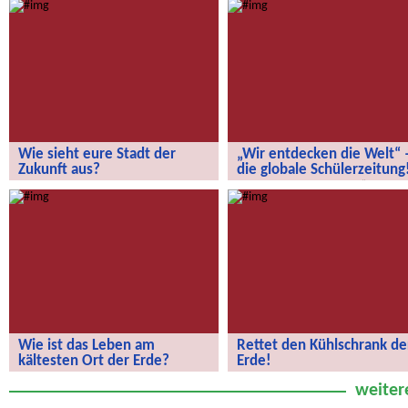
Wie sieht eure Stadt der
„Wir entdecken die Welt“ 
Zukunft aus?
die globale Schülerzeitung
Wie sieht eure Stadt der Zukunft aus?
„Wir entdecken die Welt“ – die
globale Schülerzeitung!
Wie ist das Leben am
Rettet den Kühlschrank de
kältesten Ort der Erde?
Erde!
Wie ist das Leben am kältesten Ort
Rettet den Kühlschrank der Erde!
weiter
der Erde?