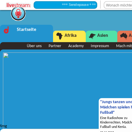
+++ Sendepause +++
Startseite
Afrika
Asien
A
Über uns
Partner
Academy
Impressum
Mach mit
"Jungs tanzen un
Mädchen spielen h
Fußball"
Eine Radioshow zu
Kinderrechten, Mädch
Fußball und Kenia.