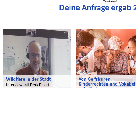
02.11.2017
Deine Anfrage ergab 2
Wir entdecken die Welt
Salam Aleikum
Wildtiere in der Stadt
Von Gelfrisuren,
Kinderrechten und Vokabel
Interview mit Derk Ehlert,
auf Händen...
Wildtierexperte von Berlin
Hier kommt unsere neue
Schülerzeitung aus Sid Zouine!