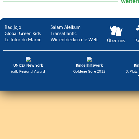
weiter
der Erde?
Radijojo
Salam Aleikum
Global Green Kids
Transatlantic
Le futur du Maroc
Wir entdecken die Welt
Über uns
Pa
UNICEF New York
Kinderhilfswerk
Ki
icdb Regional Award
Goldene Göre 2012
3. Platz