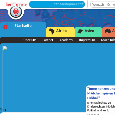
+++ Sendepause +++
Startseite
Afrika
Asien
A
Über uns
Partner
Academy
Impressum
Mach mit
"Jungs tanzen un
Mädchen spielen h
Fußball"
Eine Radioshow zu
Kinderrechten, Mädch
Fußball und Kenia.