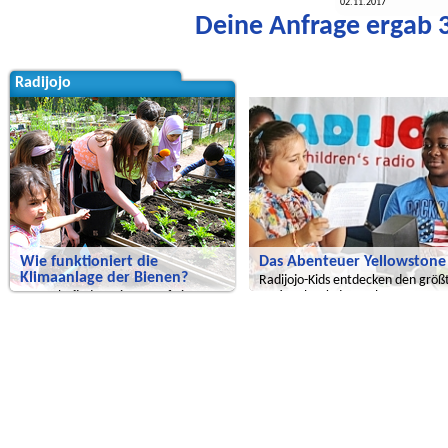
02.11.2017
Deine Anfrage ergab 3
Radijojo
Global Green Kids
Wie funktioniert die
Das Abenteuer Yellowstone
Klimaanlage der Bienen?
Radijojo-Kids entdecken den größ
Heute befinden wir uns auf einer
Nationalpark der Welt
Stippvisite im Himmelbeet