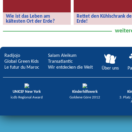
Wie ist das Leben am
Rettet den Kühlschrank de
kältesten Ort der Erde?
Erde!
Wie ist das Leben am kältesten Ort
Rettet den Kühlschrank der Erde!
weiter
der Erde?
Radijojo
Salam Aleikum
Global Green Kids
Transatlantic
Le futur du Maroc
Wir entdecken die Welt
Über uns
Pa
UNICEF New York
Kinderhilfswerk
Ki
icdb Regional Award
Goldene Göre 2012
3. Platz