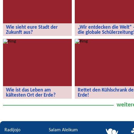
Wie sieht eure Stadt der
„Wir entdecken die Welt“ 
Zukunft aus?
die globale Schülerzeitung
Wie sieht eure Stadt der Zukunft aus?
„Wir entdecken die Welt“ – die
globale Schülerzeitung!
Wie ist das Leben am
Rettet den Kühlschrank de
kältesten Ort der Erde?
Erde!
Wie ist das Leben am kältesten Ort
Rettet den Kühlschrank der Erde!
weiter
der Erde?
Radijojo
Salam Aleikum