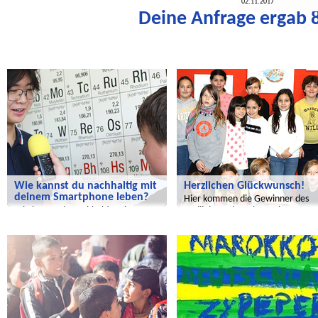
02.11.2017
Deine Anfrage ergab 8
Radijojo
Wir entdecken die Welt
Wie kannst du nachhaltig mit
Herzlichen Glückwunsch!
deinem Smartphone leben?
Hier kommen die Gewinner des
Wie kannst du nachhaltig mit
Radijojo-Malwettbewerbs.
deinem Smartphone leben?
Salam Aleikum
Radijojo