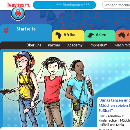
+++ Sendepause +++
Startseite
Afrika
Asien
A
Über uns
Partner
Academy
Impressum
Mach mit
"Jungs tanzen un
Mädchen spielen h
Fußball"
Eine Radioshow zu
Kinderrechten, Mädch
Fußball und Kenia.