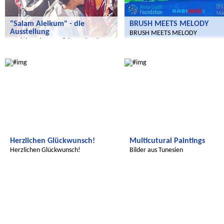
"Salam Aleikum" - die
BRUSH MEETS MELODY
Ausstellung
BRUSH MEETS MELODY
Auch im Jahr 2017 feiern wir mit
Kindern aus Marokko
Wir entdecken die Welt
Radijojo
Herzlichen Glückwunsch!
Multicutural Paintings
Herzlichen Glückwunsch!
Bilder aus Tunesien