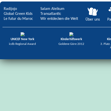
Radijojo
Salam Aleikum
Global Green Kids
Transatlantic
Le futur du Maroc
Wir entdecken die Welt
Über uns
Pa
UNICEF New York
Kinderhilfswerk
Ki
icdb Regional Award
Goldene Göre 2012
3. Platz