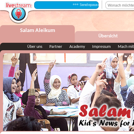
+++ Sendepause +++
Salam Aleikum
Übersicht
Über uns
Partner
Academy
Impressum
Mach mit