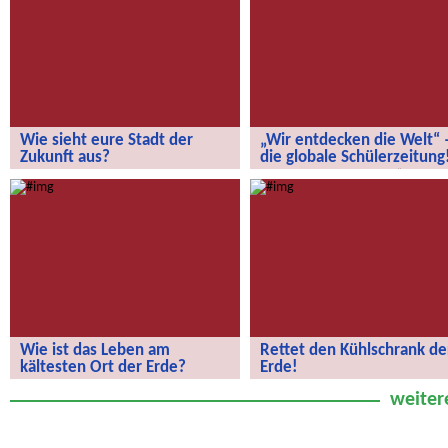
Wie sieht eure Stadt der
„Wir entdecken die Welt“ 
Zukunft aus?
die globale Schülerzeitung
Wie sieht eure Stadt der Zukunft aus?
„Wir entdecken die Welt“ – die
globale Schülerzeitung!
Wie ist das Leben am
Rettet den Kühlschrank de
kältesten Ort der Erde?
Erde!
Wie ist das Leben am kältesten Ort
Rettet den Kühlschrank der Erde!
weiter
der Erde?