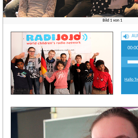
Bild
1
von
1
AU
00:0
Hallo T