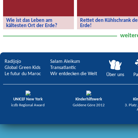
Wie ist das Leben am
Rettet den Kühlschrank de
kältesten Ort der Erde?
Erde!
Wie ist das Leben am kältesten Ort
Rettet den Kühlschrank der Erde!
weiter
der Erde?
Radijojo
Salam Aleikum
Global Green Kids
Transatlantic
Le futur du Maroc
Wir entdecken die Welt
Über uns
Pa
UNICEF New York
Kinderhilfswerk
Ki
icdb Regional Award
Goldene Göre 2012
3. Platz