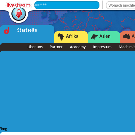
+++ Sendepause +++
Startseite
Afrika
Asien
A
Über uns
Partner
Academy
Impressum
Mach mit