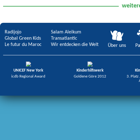
Wie ist das Leben am kältesten Ort
Rettet den Kühlschrank der Erde!
weiter
der Erde?
Radijojo
Salam Aleikum
Global Green Kids
Transatlantic
Le futur du Maroc
Wir entdecken die Welt
Über uns
Pa
UNICEF New York
Kinderhilfswerk
Ki
icdb Regional Award
Goldene Göre 2012
3. Platz