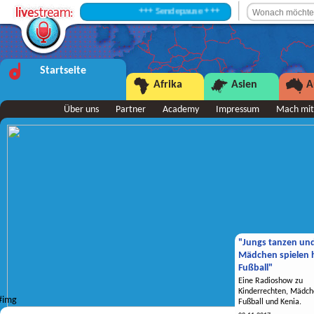
+++ Sendepause +++
Startseite
Afrika
Asien
A
Über uns
Partner
Academy
Impressum
Mach mit
"Jungs tanzen un
Mädchen spielen h
Fußball"
Eine Radioshow zu
Kinderrechten, Mädch
Fußball und Kenia.