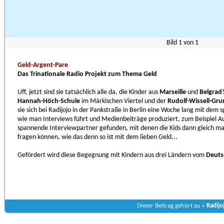
Bild
1
von
1
Geld-Argent-Pare
Das Trinationale Radio Projekt zum Thema Geld
Uff, jetzt sind sie tatsächlich alle da, die Kinder aus
Marseille
und
Belgrad
Hannah-Höch-Schule
im Märkischen Viertel und der
Rudolf-Wissell-Gr
sie sich bei Radijojo in der Pankstraße in Berlin eine Woche lang mit d
wie man Interviews führt und Medienbeiträge produziert, zum Beispiel Aud
spannende Interviewpartner gefunden, mit denen die Kids dann gleich ma
fragen können, wie das denn so ist mit dem lieben Geld...
Gefördert wird diese Begegnung mit Kindern aus drei Ländern vom
Deuts
Dieser Beitrag gehört zu »
Radijo