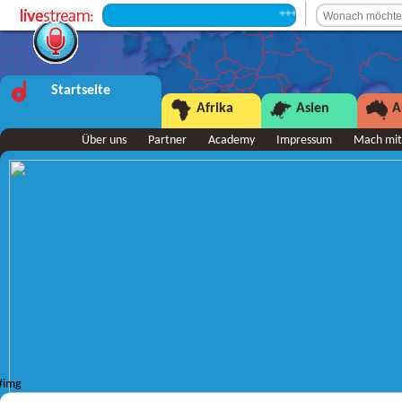
+++ Sendepause +++
Startseite
Afrika
Asien
A
Über uns
Partner
Academy
Impressum
Mach mit