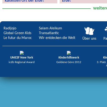
kältesten Ort der Erde?
Erde!
Wie ist das Leben am kältesten Ort
Rettet den Kühlschrank der Erde!
weiter
der Erde?
Radijojo
Salam Aleikum
Global Green Kids
Transatlantic
Le futur du Maroc
Wir entdecken die Welt
Über uns
Pa
UNICEF New York
Kinderhilfswerk
Ki
icdb Regional Award
Goldene Göre 2012
3. Platz