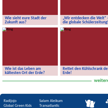
Wie sieht eure Stadt der
„Wir entdecken die Welt“ 
Zukunft aus?
die globale Schülerzeitung
Wie sieht eure Stadt der Zukunft aus?
„Wir entdecken die Welt“ – die
globale Schülerzeitung!
Wie ist das Leben am
Rettet den Kühlschrank de
kältesten Ort der Erde?
Erde!
Wie ist das Leben am kältesten Ort
Rettet den Kühlschrank der Erde!
weiter
der Erde?
Radijojo
Salam Aleikum
Global Green Kids
Transatlantic