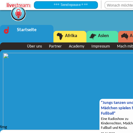
+++ Sendepause +++
Startseite
Afrika
Asien
A
Über uns
Partner
Academy
Impressum
Mach mit
"Jungs tanzen un
Mädchen spielen h
Fußball"
Eine Radioshow zu
Kinderrechten, Mädch
Fußball und Kenia.