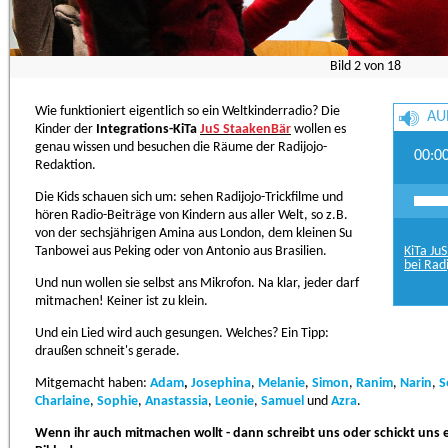
Bild
2
von
18
Wie funktioniert eigentlich so ein Weltkinderradio? Die
AU
Kinder der
Integrations-KiTa
JuS StaakenBär
wollen es
genau wissen und besuchen die Räume der Radijojo-
00:0
Redaktion.
Die Kids schauen sich um: sehen Radijojo-Trickfilme und
hören Radio-Beiträge von Kindern aus aller Welt, so z.B.
von der sechsjährigen Amina aus London, dem kleinen Su
Tanbowei aus Peking oder von Antonio aus Brasilien.
KiTa Ju
bei Radi
Und nun wollen sie selbst ans Mikrofon. Na klar, jeder darf
mitmachen! Keiner ist zu klein.
Und ein Lied wird auch gesungen. Welches? Ein Tipp:
draußen schneit's gerade.
Mitgemacht haben:
Adam
,
Josephina
,
Melanie
,
Simon
,
Ranim
,
Narin
,
S
Charlaine
,
Sophie
,
Anastassia
,
Leonie
,
Samuel
und
Azra
.
Wenn ihr auch mitmachen wollt - dann schreibt uns oder schickt uns 