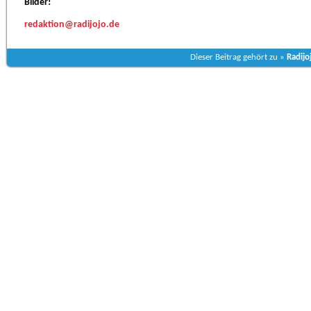
Bilder!
redaktion@radijojo.de
Dieser Beitrag gehört zu »
Radijo