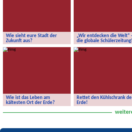
Wie sieht eure Stadt der
„Wir entdecken die Welt“ 
Zukunft aus?
die globale Schülerzeitung
Wie sieht eure Stadt der Zukunft aus?
„Wir entdecken die Welt“ – die
globale Schülerzeitung!
Wie ist das Leben am
Rettet den Kühlschrank de
kältesten Ort der Erde?
Erde!
Wie ist das Leben am kältesten Ort
Rettet den Kühlschrank der Erde!
weiter
der Erde?