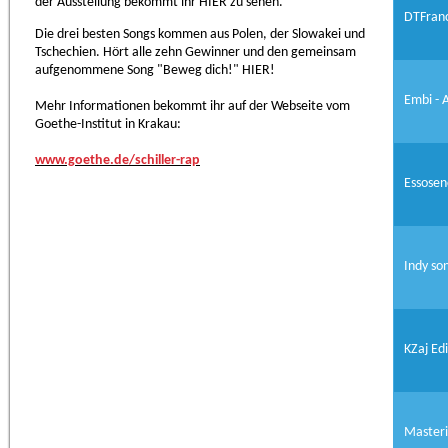
der Ausstellung bekommt ihr HIER zu sehen.
DTFranc
Die drei besten Songs kommen aus Polen, der Slowakei und
Tschechien. Hört alle zehn Gewinner und den gemeinsam
aufgenommene Song "Beweg dich!" HIER!
Embi - 
Mehr Informationen bekommt ihr auf der Webseite vom
Goethe-Institut in Krakau:
www.goethe.de/schiller-rap
Essosen
Indy so
KZaj Edi
Masteri