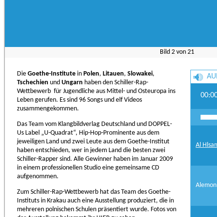
Bild
2
von
21
Die
Goethe-Institute
in
Polen
,
Litauen
,
Slowakei
,
AU
Tschechien
und
Ungarn
haben den Schiller-Rap-
Wettbewerb für Jugendliche aus Mittel- und Osteuropa ins
00:0
Leben gerufen. Es sind 96 Songs und elf Videos
zusammengekommen.
Das Team vom Klangbildverlag Deutschland und DOPPEL-
Us Label „U-Quadrat“, Hip-Hop-Prominente aus dem
jeweiligen Land und zwei Leute aus dem Goethe-Institut
Al Hlsa
haben entschieden, wer in jedem Land die besten zwei
Schiller-Rapper sind. Alle Gewinner haben im Januar 2009
in einem professionellen Studio eine gemeinsame CD
aufgenommen.
Alemon 
Zum Schiller-Rap-Wettbewerb hat das Team des Goethe-
Instituts in Krakau auch eine Ausstellung produziert, die in
mehreren polnischen Schulen präsentiert wurde. Fotos von