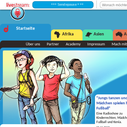
+++ Sendepause +++
Startseite
Afrika
Asien
A
Über uns
Partner
Academy
Impressum
Mach mit
"Jungs tanzen un
Mädchen spielen h
Fußball"
Eine Radioshow zu
Kinderrechten, Mädch
Fußball und Kenia.