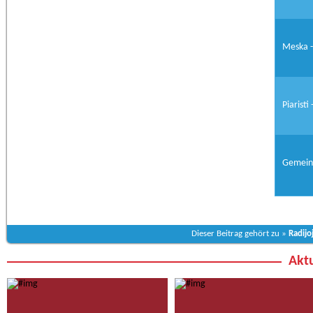
Meska -
Piaristi
Gemein
Dieser Beitrag gehört zu »
Radijo
Aktu