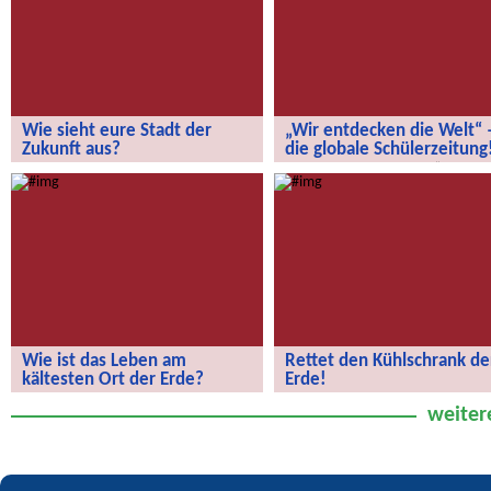
Wie sieht eure Stadt der
„Wir entdecken die Welt“ 
Zukunft aus?
die globale Schülerzeitung
Wie sieht eure Stadt der Zukunft aus?
„Wir entdecken die Welt“ – die
globale Schülerzeitung!
Wie ist das Leben am
Rettet den Kühlschrank de
kältesten Ort der Erde?
Erde!
Wie ist das Leben am kältesten Ort
Rettet den Kühlschrank der Erde!
weiter
der Erde?