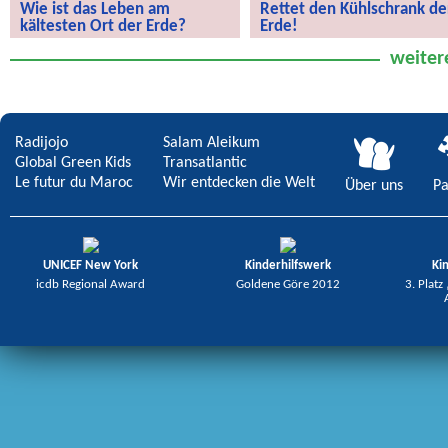
Wie ist das Leben am
Rettet den Kühlschrank de
kältesten Ort der Erde?
Erde!
Wie ist das Leben am kältesten Ort
Rettet den Kühlschrank der Erde!
weiter
der Erde?
Radijojo
Salam Aleikum
Global Green Kids
Transatlantic
Le futur du Maroc
Wir entdecken die Welt
Über uns
Pa
UNICEF New York
Kinderhilfswerk
Ki
icdb Regional Award
Goldene Göre 2012
3. Platz