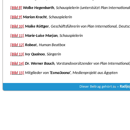
[Bild 8]
Wolke Hegenbarth
, Schauspielerin (unterstützt Plan International
[Bild 9]
Marion Kracht
, Schauspielerin
[Bild 10]
Maike Röttger
, Geschäftsführerin von Plan International, Deuts
[Bild 11]
Marie-Luise Marjan
, Schauspielerin
[Bild 12]
Robea
t, Human Beatbox
[Bild 13]
Ivy Quainoo
, Sängerin
[Bild 14]
Dr. Werner Bauch
, Vorstandsvorsitzender von Plan Internationa
[Bild 15]
Mitglieder von
'Esma3oona'
, Medienprojekt aus Ägypten
Dieser Beitrag gehört zu »
Radijo