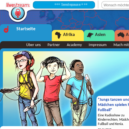
+++ Sendepause +++
Startseite
Afrika
Asien
A
Über uns
Partner
Academy
Impressum
Mach mit
"Jungs tanzen un
Mädchen spielen h
Fußball"
Eine Radioshow zu
Kinderrechten, Mädch
Fußball und Kenia.