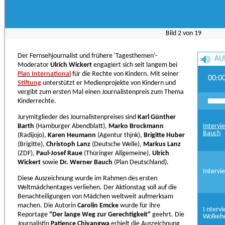
Bild
2
von
19
Der Fernsehjournalist und frühere 'Tagesthemen'-
AU
Moderator
Ulrich Wickert
engagiert sich seit langem bei
Plan International
für die Rechte von Kindern. Mit seiner
00:0
Stiftung
unterstützt er Medienprojekte von Kindern und
vergibt zum ersten Mal einen Journalistenpreis zum Thema
Kinderrechte.
Jurymitglieder des Journalistenpreises sind
Karl Günther
Barth
(Hamburger Abendblatt),
Marko Brockmann
Intervi
Bauch
(Radijojo),
Karen Heumann
(Agentur thjnk),
Brigitte Huber
(Brigitte),
Christoph Lanz
(Deutsche Welle),
Markus Lanz
(ZDF),
Paul-Josef Raue
(Thüringer Allgemeine),
Ulrich
Wickert
sowie
Dr. Werner Bauch
(Plan Deutschland).
Intervi
Diese Auszeichnung wurde im Rahmen des ersten
Weltmädchentages verliehen. Der Aktionstag soll auf die
Benachteiligungen von Mädchen weltweit aufmerksam
machen. Die Autorin
Carolin Emcke
wurde für ihre
I nterv
Reportage
"Der lange Weg zur Gerechtigkeit"
geehrt. Die
Wolkeh
Journalistin
Patience Chiyangwa
erhielt die Auszeichnung