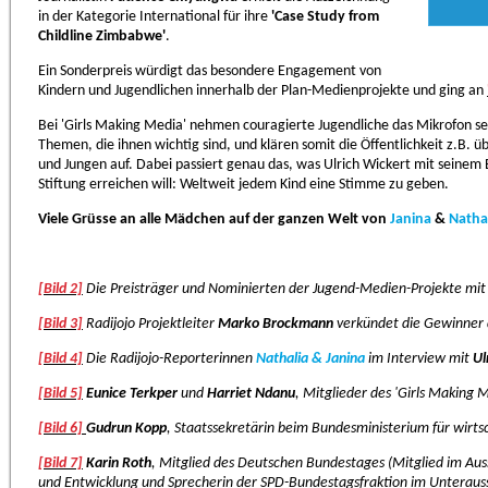
in der Kategorie International für ihre
'Case Study from
Childline Zimbabwe'
.
Ein Sonderpreis würdigt das besondere Engagement von
Kindern und Jugendlichen innerhalb der Plan-Medienprojekte und ging an
Bei 'Girls Making Media' nehmen couragierte Jugendliche das Mikrofon sel
Themen, die ihnen wichtig sind, und klären somit die Öffentlichkeit z.B.
und Jungen auf. Dabei passiert genau das, was Ulrich Wickert mit seinem
Stiftung erreichen will: Weltweit jedem Kind eine Stimme zu geben.
Viele Grüsse an alle Mädchen auf der ganzen Welt von
Janina
&
Natha
[Bild 2]
Die Preisträger und Nominierten der Jugend-Medien-Projekte mit
[Bild 3]
Radijojo Projektleiter
Marko Brockmann
verkündet die Gewinner 
[Bild 4]
Die Radijojo-Reporterinnen
Nathalia & Janina
im Interview mit
Ul
[Bild 5]
Eunice Terkper
und
Harriet Ndanu
, Mitglieder des 'Girls Making 
[Bild 6]
Gudrun Kopp
, Staatssekretärin beim Bundesministerium für wirt
[Bild 7]
Karin Roth
, Mitglied des Deutschen Bundestages (Mitglied im Aus
und Entwicklung und Sprecherin der SPD-Bundestagsfraktion im Unterauss