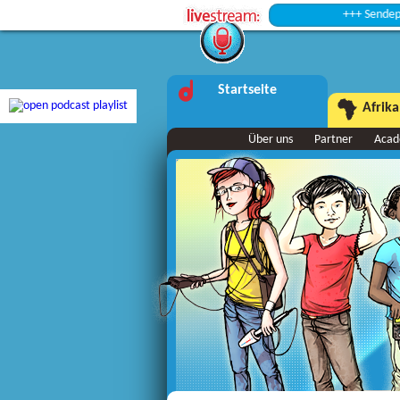
+++ Sendepause +
Startseite
Afrika
Über uns
Partner
Aca