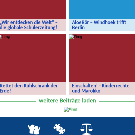
„Wir entdecken die Welt“ –
AloeBär – Windhoek trifft
die globale Schülerzeitung!
Berlin
„Wir entdecken die Welt“ – die
AloeBär – Windhoek trifft Berlin
globale Schülerzeitung!
Rettet den Kühlschrank der
Einschalten! - Kinderrechte
Erde!
und Marokko
Rettet den Kühlschrank der Erde!
Kinderrechte und Marokko
weitere Beiträge laden