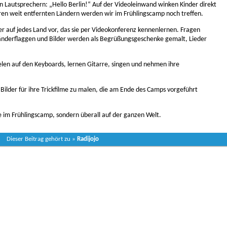
n Lautsprechern: „Hello Berlin!“ Auf der Videoleinwand winken Kinder direkt
ren weit entfernten Ländern werden wir im Frühlingscamp noch treffen.
der auf jedes Land vor, das sie per Videokonferenz kennenlernen. Fragen
 Länderflaggen und Bilder werden als Begrüßungsgeschenke gemalt, Lieder
elen auf den Keyboards, lernen Gitarre, singen und nehmen ihre
Bilder für ihre Trickfilme zu malen, die am Ende des Camps vorgeführt
e im Frühlingscamp, sondern überall auf der ganzen Welt.
Dieser Beitrag gehört zu »
Radijojo