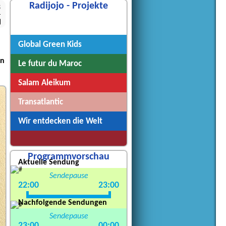
Radijojo - Projekte
3
Radijojo
Global Green Kids
in
Le futur du Maroc
Salam Aleikum
Transatlantic
Wir entdecken die Welt
Programmvorschau
Aktuelle Sendung
Sendepause
22:00
23:00
Nachfolgende Sendungen
Sendepause
23:00
00:00