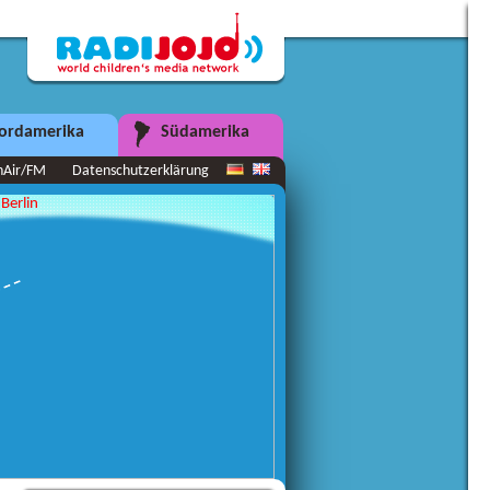
ordamerika
Südamerika
nAir/FM
Datenschutzerklärung
Berlin