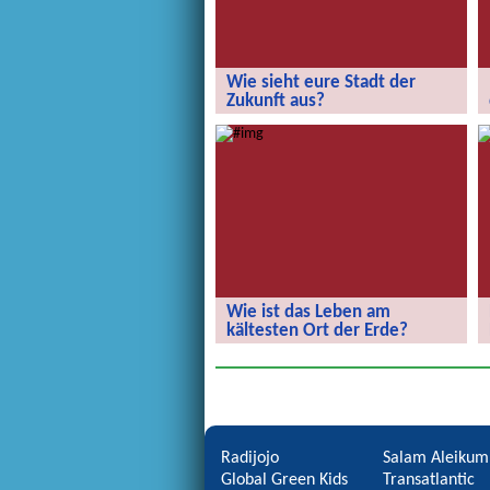
Wie sieht eure Stadt der
Zukunft aus?
Wie sieht eure Stadt der Zukunft aus?
Wie ist das Leben am
kältesten Ort der Erde?
Wie ist das Leben am kältesten Ort
der Erde?
Radijojo
Salam Aleikum
Global Green Kids
Transatlantic