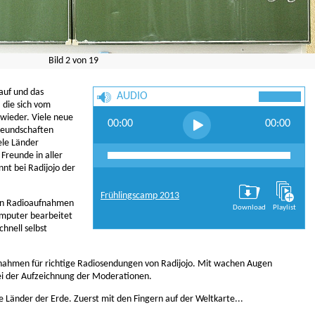
Bild
2
von
19
 auf und das
AUDIO
 die sich vom
 wieder. Viele neue
00:00
00:00
reundschaften
ele Länder
Freunde in aller
nt bei Radijojo der
Frühlingscamp 2013
man Radioaufnahmen
Download
Playlist
mputer bearbeitet
chnell selbst
fnahmen für richtige Radiosendungen von Radijojo. Mit wachen Augen
bei der Aufzeichnung der Moderationen.
e Länder der Erde. Zuerst mit den Fingern auf der Weltkarte...