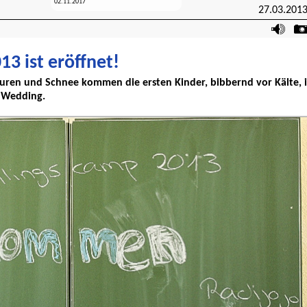
02.11.2017
27.03.201
3 ist eröffnet!
uren und Schnee kommen die ersten Kinder, bibbernd vor Kälte, 
n Wedding.