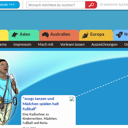
++
Erweiterte Suche
Asien
Australien
Europa
N
demy
Impressum
Mach mit
Vorlesen lassen
Auszeichnungen
O
"Jungs tanzen und
Mädchen spielen halt
Fußball"
Eine Radioshow zu
Kinderrechten, Mädchen,
Fußball und Kenia.