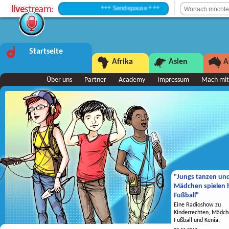
+++ Sendepause +++
Startseite
Afrika
Asien
A
Über uns
Partner
Academy
Impressum
Mach mit
"Jungs tanzen un
Mädchen spielen h
Fußball"
Eine Radioshow zu
Kinderrechten, Mädch
Fußball und Kenia.