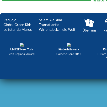
weiter
der Erde?
Radijojo
Salam Aleikum
Global Green Kids
Transatlantic
Le futur du Maroc
Wir entdecken die Welt
Über uns
Pa
UNICEF New York
Kinderhilfswerk
Ki
icdb Regional Award
Goldene Göre 2012
3. Platz