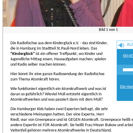
Bild
1
von
1
Die Radiofüchse aus dem Kinderglück e.V. - das sind Kinder,
AU
die in Hamburg im Stadtteil St.Pauli-Nord leben. Das
"Kinderglück"
ist ein offener Treffpunkt, wo Kinder und
00:0
Jugendliche Mittag essen, Hausaufgaben machen, spielen
und Radio selber machen können.
Hier könnt Ihr eine ganze Radiosendung der Radiofüchse
zum Thema Atomkraft hören.
Die Ha
Wie funktioniert eigentlich ein Atomkraftwerk und was ist
daran so gefährlich? Wieviel Müll entsteht eigentlich in
Atomkraftwerken und was passiert dann mit dem Müll?
Die Hamburger Kids haben zwei Experten befragt, die sehr
verschiedene Meinungen hatten. Der eine Experte, Herr
Riedl, war von Greenpeace und ist GEGEN Atomkraft. Greenpeace heißt 
andere Expertin ist FÜR Atomkraft. Sie heißt Frau Meyer Bukow und arbeit
Vattenfall gehören mehrere Atomkraftwerke in Deutschland.